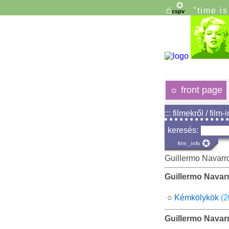
"time i
☼
front page
::: filmekről / film-
keresés:
Guillermo Navarr
Guillermo Navar
○
Kémkölykök
(2
Guillermo Navar