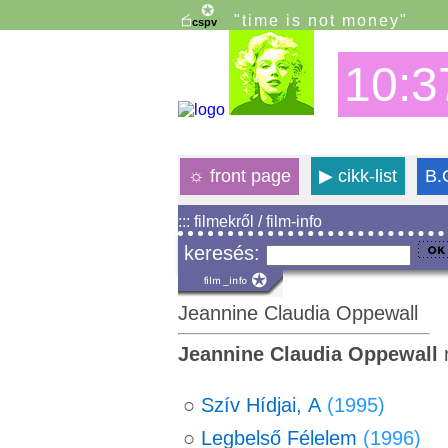
"time is not money"
10:3
☼
front page
▶
cikk-list
B.
::: filmekről / film-info
keresés:
Jeannine Claudia Oppewall
Jeannine Claudia Oppewall
m
○
Szív Hídjai, A
(1995)
○
Legbelső Félelem
(1996)