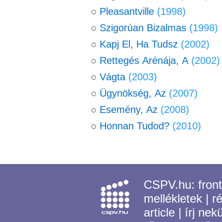
○
Pleasantville
(1998)
○
Szigorúan Bizalmas
(1998)
○
Kapj El, Ha Tudsz
(2002)
○
Rettegés Arénája, A
(2002)
○
Vágta
(2003)
○
Ügynökség, Az
(2007)
○
Esemény, Az
(2008)
○
Honnan Tudod?
(2010)
CSPV.hu:
fron
mellékletek
|
r
article
|
írj nek