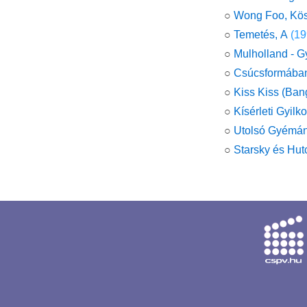
○
Wong Foo, Kös
○
Temetés, A
(19
○
Mulholland - G
○
Csúcsformába
○
Kiss Kiss (Ban
○
Kísérleti Gyilk
○
Utolsó Gyémánt
○
Starsky és Hut