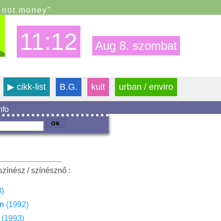
s not money"
11:12
Aug 8. szombat
▶
cikk-list
B.G.
kult
urban / enviro
info
színész / színésznő :
3)
an
(1992)
(1993)