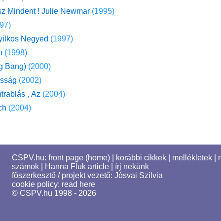
z Mindent ! Julie Newmar
(1995)
97)
yilkos Negyed
(1997)
n
(1998)
g Bang)
(2000)
osság
(2002)
rablás , Az
(2004)
ch
(2004)
CSPV.hu:
front page (home)
|
korábbi cikkek
|
mellékletek
|
számok
|
Hanna Fluk article
|
írj nekünk
főszerkesztő / projekt vezető:
Jósvai Szilvia
cookie policy:
read here
© CSPV.hu 1998 - 2026