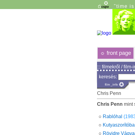
"time i
☼
front page
::: filmekről / film-
keresés:
Chris Penn
Chris Penn
mint 
○
Rablóhal
(198
○
Kutyaszorítób
○
Rövidre Vágva