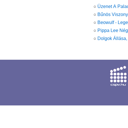
○
Üzenet A Pala
○
Bűnös Viszon
○
Beowulf - Leg
○
Pippa Lee Nég
○
Dolgok Állása,