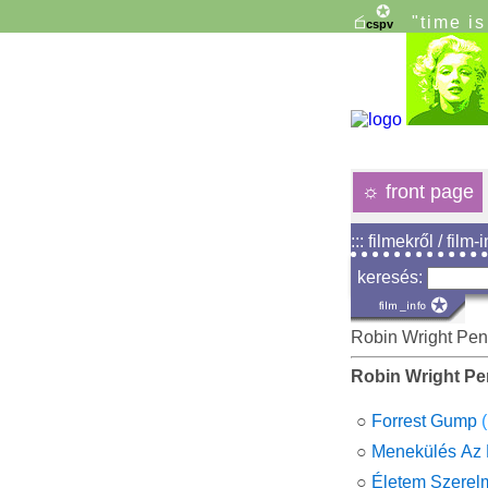
"time i
☼
front page
::: filmekről / film-
keresés:
Robin Wright Pe
Robin Wright P
○
Forrest Gump
○
Menekülés Az 
○
Életem Szerel