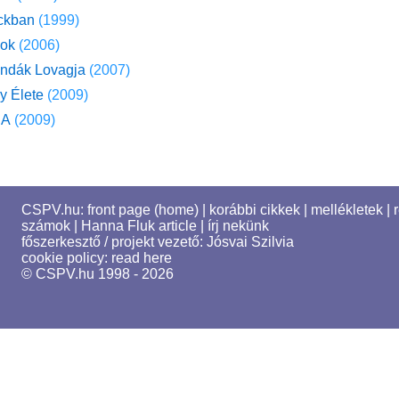
ckban
(1999)
yok
(2006)
endák Lovagja
(2007)
y Élete
(2009)
 A
(2009)
CSPV.hu:
front page (home)
|
korábbi cikkek
|
mellékletek
|
számok
|
Hanna Fluk article
|
írj nekünk
főszerkesztő / projekt vezető:
Jósvai Szilvia
cookie policy:
read here
© CSPV.hu 1998 - 2026