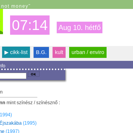
s not money"
07:14
Aug 10. hétfő
▶
cikk-list
B.G.
kult
urban / enviro
info
nn
enn
mint színész / színésznő :
(1994)
Éjszakába
(1995)
me
(1997)