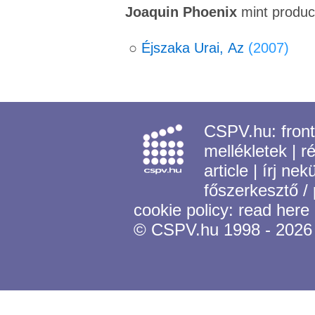
Joaquin Phoenix
mint produc
○
Éjszaka Urai, Az
(2007)
CSPV.hu:
fron
mellékletek
|
r
article
|
írj nek
főszerkesztő /
cookie policy:
read here
© CSPV.hu 1998 - 2026