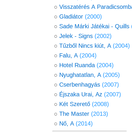
○
Visszatérés A Paradicsomb
○
Gladiátor
(2000)
○
Sade Márki Játékai - Quills
○
Jelek - Signs
(2002)
○
Tűzből Nincs kiút, A
(2004)
○
Falu, A
(2004)
○
Hotel Ruanda
(2004)
○
Nyughatatlan, A
(2005)
○
Cserbenhagyás
(2007)
○
Éjszaka Urai, Az
(2007)
○
Két Szerető
(2008)
○
The Master
(2013)
○
Nő, A
(2014)