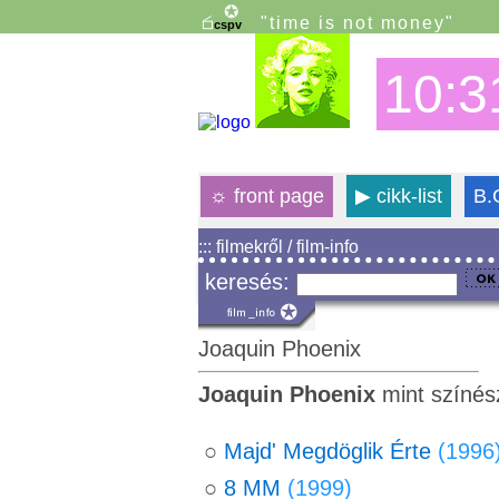
"time is not money"
10:3
☼
front page
▶
cikk-list
B.
::: filmekről / film-info
keresés:
Joaquin Phoenix
Joaquin Phoenix
mint színés
○
Majd' Megdöglik Érte
(1996
○
8 MM
(1999)