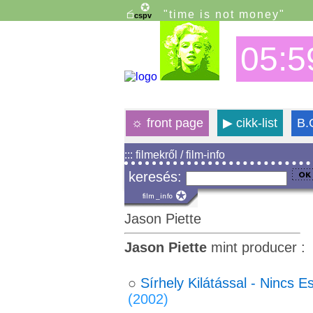
"time is not money"
05:5
☼
front page
▶
cikk-list
B.
::: filmekről / film-info
keresés:
Jason Piette
Jason Piette
mint producer :
○
Sírhely Kilátással - Nincs 
(2002)