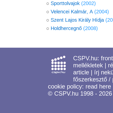
○
Sporttolvajok
(2002)
○
Velencei Kalmár, A
(2004)
○
Szent Lajos Király Hídja
(20
○
Holdhercegnő
(2008)
CSPV.hu:
fron
mellékletek
|
r
article
|
írj nek
főszerkesztő /
cookie policy:
read here
© CSPV.hu 1998 - 2026