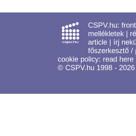
CSPV.hu:
fron
mellékletek
|
r
article
|
írj nek
főszerkesztő /
cookie policy:
read here
© CSPV.hu 1998 - 2026