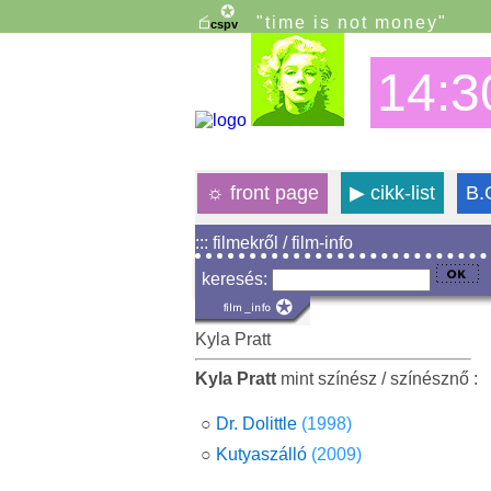
"time is not money"
14:3
☼
front page
▶
cikk-list
B.
::: filmekről / film-info
keresés:
Kyla Pratt
Kyla Pratt
mint színész / színésznő :
○
Dr. Dolittle
(1998)
○
Kutyaszálló
(2009)