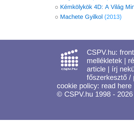
○
Kémkölykök 4D: A Világ Min
○
Machete Gyilkol
(2013)
CSPV.hu:
fron
mellékletek
|
r
article
|
írj nek
főszerkesztő /
cookie policy:
read here
© CSPV.hu 1998 - 2026