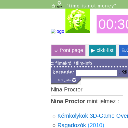
"time is not money"
00:3
☼
front page
▶
cikk-list
B.
::: filmekről / film-info
keresés:
Nina Proctor
Nina Proctor
mint jelmez :
○
Kémkölykök 3D-Game Ove
○
Ragadozók
(2010)