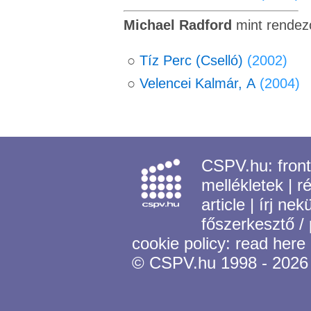
Michael Radford
mint rendez
○
Tíz Perc (Cselló)
(2002)
○
Velencei Kalmár, A
(2004)
CSPV.hu:
fron
mellékletek
|
r
article
|
írj nek
főszerkesztő /
cookie policy:
read here
© CSPV.hu 1998 - 2026