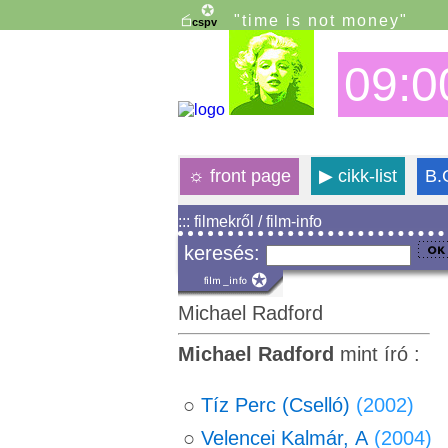
"time is not money"
09:0
☼
front page
▶
cikk-list
B.
::: filmekről / film-info
keresés:
Michael Radford
Michael Radford
mint író :
○
Tíz Perc (Cselló)
(2002)
○
Velencei Kalmár, A
(2004)