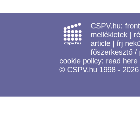
CSPV.hu:
fron
mellékletek
|
r
article
|
írj nek
főszerkesztő /
cookie policy:
read here
© CSPV.hu 1998 - 2026