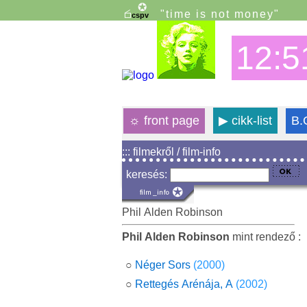
"time is not money"
12:5
☼
front page
▶
cikk-list
B.
::: filmekről / film-info
keresés:
Phil Alden Robinson
Phil Alden Robinson
mint rendező :
○
Néger Sors
(2000)
○
Rettegés Arénája, A
(2002)