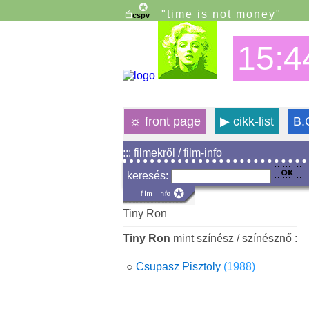
"time is not money"
15:4
☼
front page
▶
cikk-list
B.
::: filmekről / film-info
keresés:
Tiny Ron
Tiny Ron
mint színész / színésznő :
○
Csupasz Pisztoly
(1988)