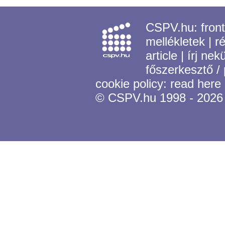
CSPV.hu:
fron
mellékletek
|
r
article
|
írj nek
főszerkesztő /
cookie policy:
read here
© CSPV.hu 1998 - 2026