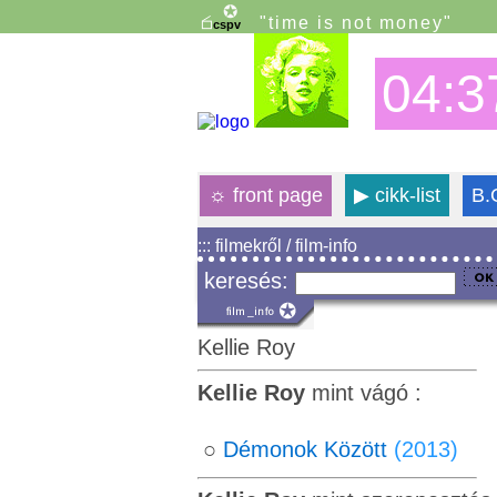
"time is not money"
04:3
☼
front page
▶
cikk-list
B.
::: filmekről / film-info
keresés:
Kellie Roy
Kellie Roy
mint vágó :
○
Démonok Között
(2013)