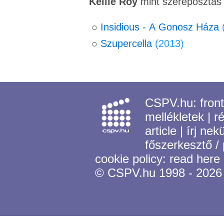
Kellie Roy
mint szereposztás
○
Insidious ‑ A Gonosz Háza
○
Szupercella
(2013)
CSPV.hu:
fron
mellékletek
|
r
article
|
írj nek
főszerkesztő /
cookie policy:
read here
© CSPV.hu 1998 - 2026