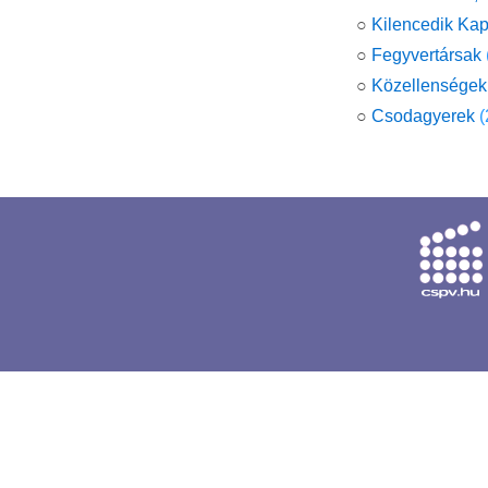
○
Kilencedik Kap
○
Fegyvertársak
○
Közellenségek
○
Csodagyerek
(