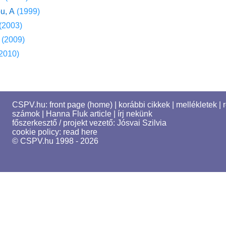
u, A
(1999)
(2003)
(2009)
2010)
CSPV.hu:
front page (home)
|
korábbi cikkek
|
mellékletek
|
számok
|
Hanna Fluk article
|
írj nekünk
főszerkesztő / projekt vezető:
Jósvai Szilvia
cookie policy:
read here
© CSPV.hu 1998 - 2026