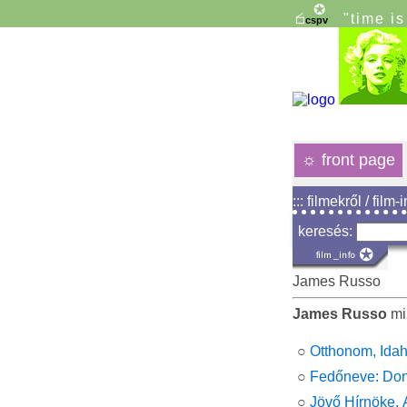
"time i
☼
front page
::: filmekről / film-
keresés:
James Russo
James Russo
min
○
Otthonom, Ida
○
Fedőneve: Don
○
Jövő Hírnöke, 