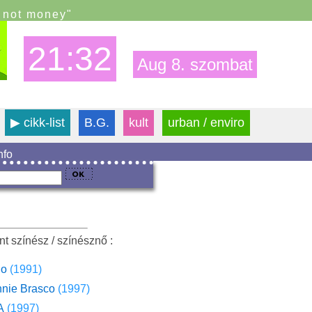
s not money"
21:32
Aug 8. szombat
▶
cikk-list
B.G.
kult
urban / enviro
info
t színész / színésznő :
ho
(1991)
nie Brasco
(1997)
A
(1997)