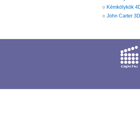
○
Kémkölykök 4D
○
John Carter 3