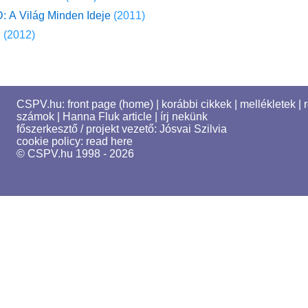
: A Világ Minden Ideje
(2011)
D
(2012)
CSPV.hu:
front page (home)
|
korábbi cikkek
|
mellékletek
|
számok
|
Hanna Fluk article
|
írj nekünk
főszerkesztő / projekt vezető:
Jósvai Szilvia
cookie policy:
read here
© CSPV.hu 1998 - 2026