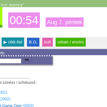
s not money"
00:54
Aug 7. péntek
▶
cikk-list
B.G.
kult
urban / enviro
info
t színész / színésznő :
001)
(2002)
D-Game Over
(2003)