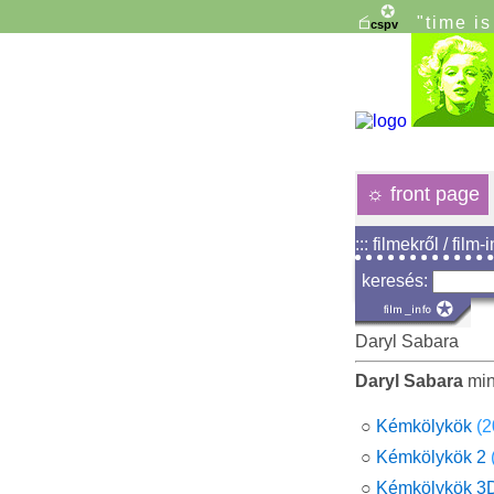
"time i
☼
front page
::: filmekről / film-
keresés:
Daryl Sabara
Daryl Sabara
min
○
Kémkölykök
(2
○
Kémkölykök 2
○
Kémkölykök 3