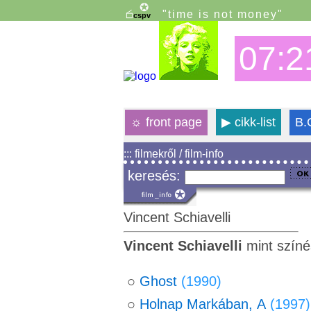
"time is not money"
07:2
☼
front page
▶
cikk-list
B.
::: filmekről / film-info
keresés:
Vincent Schiavelli
Vincent Schiavelli
mint színé
○
Ghost
(1990)
○
Holnap Markában, A
(1997)