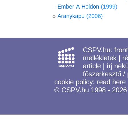
○
Ember A Holdon
(1999)
○
Aranykapu
(2006)
CSPV.hu:
fron
mellékletek
|
r
article
|
írj nek
főszerkesztő /
cookie policy:
read here
© CSPV.hu 1998 - 2026