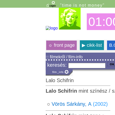
"time is not money"
01:0
☼
front page
▶
cikk-list
B.
::: filmekről / film-info
keresés:
Lalo Schifrin
Lalo Schifrin
mint színész / 
○
Vörös Sárkány, A
(2002)