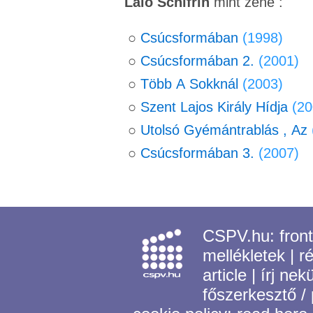
Lalo Schifrin
mint zene :
○
Csúcsformában
(1998)
○
Csúcsformában 2.
(2001)
○
Több A Sokknál
(2003)
○
Szent Lajos Király Hídja
(20
○
Utolsó Gyémántrablás , Az
○
Csúcsformában 3.
(2007)
CSPV.hu:
fron
mellékletek
|
r
article
|
írj nek
főszerkesztő /