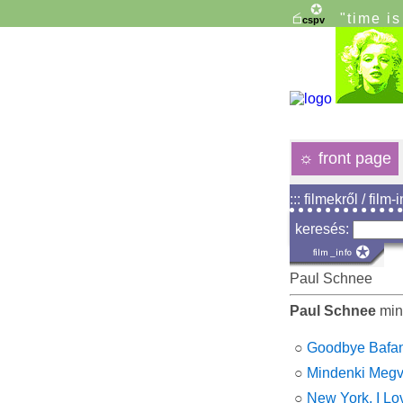
"time i
☼
front page
::: filmekről / film-
keresés:
Paul Schnee
Paul Schnee
min
○
Goodbye Bafa
○
Mindenki Meg
○
New York, I Lo