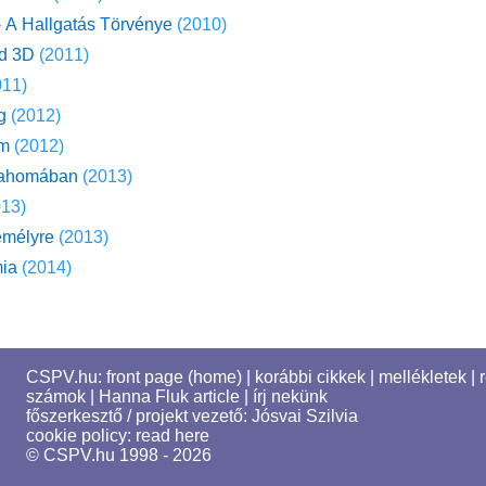
- A Hallgatás Törvénye
(2010)
nd 3D
(2011)
011)
g
(2012)
öm
(2012)
lahomában
(2013)
013)
emélyre
(2013)
ia
(2014)
CSPV.hu:
front page (home)
|
korábbi cikkek
|
mellékletek
|
számok
|
Hanna Fluk article
|
írj nekünk
főszerkesztő / projekt vezető:
Jósvai Szilvia
cookie policy:
read here
© CSPV.hu 1998 - 2026