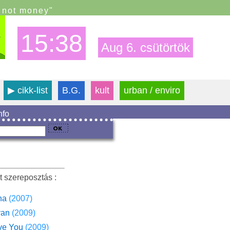
s not money"
15:38
Aug 6. csütörtök
▶
cikk-list
B.G.
kult
urban / enviro
info
t szereposztás :
na
(2007)
van
(2009)
ve You
(2009)