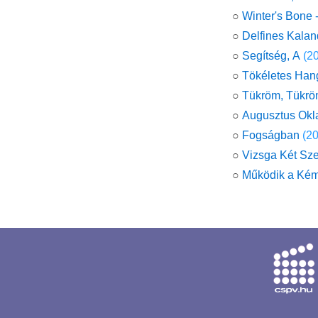
○
Winter's Bone 
○
Delfines Kala
○
Segítség, A
(2
○
Tökéletes Han
○
Tükröm, Tükr
○
Augusztus Ok
○
Fogságban
(2
○
Vizsga Két Sz
○
Működik a Kém