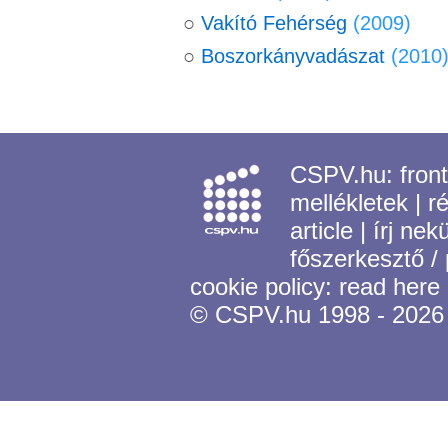
○
Vakító Fehérség
(2009)
○
Boszorkányvadászat
(2010
CSPV.hu:
fron
mellékletek
|
r
article
|
írj nek
főszerkesztő /
cookie policy:
read here
© CSPV.hu 1998 - 2026