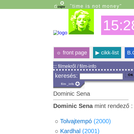
"time is not money"
15:2
☼
front page
▶
cikk-list
B.
::: filmekről / film-info
keresés:
Dominic Sena
Dominic Sena
mint rendező 
○
Tolvajtempó
(2000)
○
Kardhal
(2001)