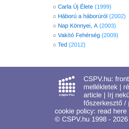
○
Carla Új Élete
(1999)
○
Háború a háborúról
(2002)
○
Nap Könnyei, A
(2003)
○
Vakító Fehérség
(2009)
○
Ted
(2012)
CSPV.hu:
fron
mellékletek
|
r
article
|
írj nek
főszerkesztő /
cookie policy:
read here
© CSPV.hu 1998 - 2026