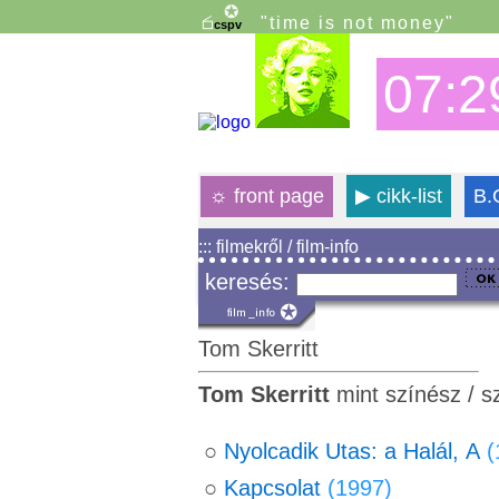
"time is not money"
07:2
☼
front page
▶
cikk-list
B.
::: filmekről / film-info
keresés:
Tom Skerritt
Tom Skerritt
mint színész / s
○
Nyolcadik Utas: a Halál, A
(
○
Kapcsolat
(1997)