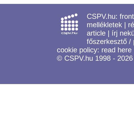
CSPV.hu:
fron
mellékletek
|
r
article
|
írj nek
főszerkesztő /
cookie policy:
read here
© CSPV.hu 1998 - 2026