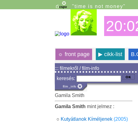
"time is not money"
20:0
☼
front page
▶
cikk-list
B.
::: filmekről / film-info
keresés:
Gamila Smith
Gamila Smith
mint jelmez :
○
Kutyátlanok Kíméljenek
(2005)