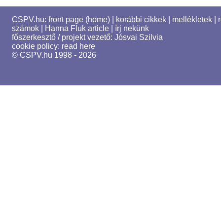
CSPV.hu:
front page (home)
|
korábbi cikkek
|
mellékletek
|
számok
|
Hanna Fluk article
|
írj nekünk
főszerkesztő / projekt vezető:
Jósvai Szilvia
cookie policy:
read here
© CSPV.hu 1998 - 2026