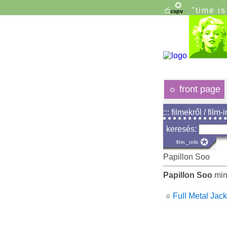
"time i
☼
front page
::: filmekről / film-
keresés:
Papillon Soo
Papillon Soo
mint
○
Full Metal Jack