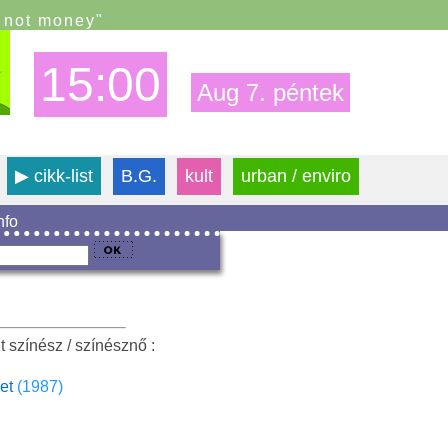
s not money"
15:00
Aug 7. péntek
▶
cikk-list
B.G.
kult
urban / enviro
info
 színész / színésznő :
et
(1987)