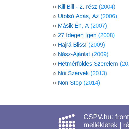
○
Kill Bill - 2. rész
(2004)
○
Utolsó Adás, Az
(2006)
○
Másik Én, A
(2007)
○
27 Idegen Igen
(2008)
○
Hajrá Bliss!
(2009)
○
Nász-Ajánlat
(2009)
○
Hétmérföldes Szerelem
(20
○
Női Szervek
(2013)
○
Non Stop
(2014)
CSPV.hu:
fron
mellékletek
|
r