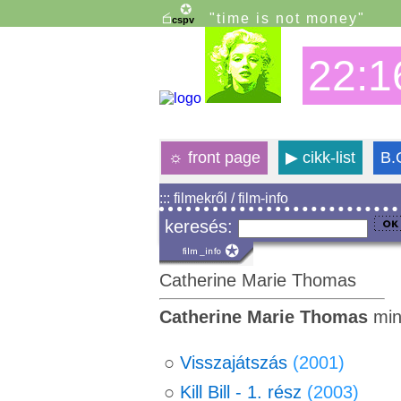
"time is not money"
22:1
☼
front page
▶
cikk-list
B.
::: filmekről / film-info
keresés:
Catherine Marie Thomas
Catherine Marie Thomas
min
○
Visszajátszás
(2001)
○
Kill Bill - 1. rész
(2003)