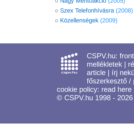
○
Nagy Mentőakció
(2005)
○
Szex Telefonhívásra
(2008)
○
Közellenségek
(2009)
CSPV.hu:
fron
mellékletek
|
r
article
|
írj nek
főszerkesztő /
cookie policy:
read here
© CSPV.hu 1998 - 2026