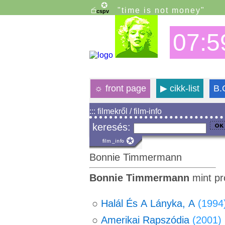
"time is not money"
07:5
☼
front page
▶
cikk-list
B.
::: filmekről / film-info
keresés:
Bonnie Timmermann
Bonnie Timmermann
mint pr
○
Halál És A Lányka, A
(1994
○
Amerikai Rapszódia
(2001)