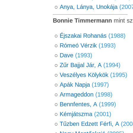
○
Anya, Lánya, Unokája
(200
Bonnie Timmermann
mint sz
○
Éjszakai Rohanás
(1988)
○
Rómeó Vérzik
(1993)
○
Dave
(1993)
○
Zűr Bajjal Jár, A
(1994)
○
Veszélyes Kölykök
(1995)
○
Apák Napja
(1997)
○
Armageddon
(1998)
○
Bennfentes, A
(1999)
○
Kémjátszma
(2001)
○
Tűzben Edzett Férfi, A
(200