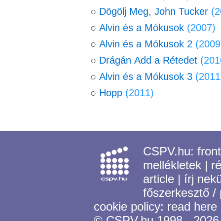
○
Dögölj Meg, John Tucker
(2
○
Alvin és a Mókusok
(2007)
○
Alvin és a Mókusok 2
(2009
○
Drágán Add a Rétedet
(201
○
Alvin és a Mókusok 3
(2011
○
Hopp
(2011)
CSPV.hu:
fron
mellékletek
|
r
article
|
írj nek
főszerkesztő /
cookie policy:
read here
© CSPV.hu 1998 - 2026