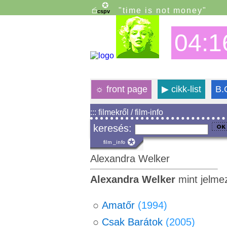
"time is not money"
04:1
☼
front page
▶
cikk-list
B.
::: filmekről / film-info
keresés:
Alexandra Welker
Alexandra Welker
mint jelme
○
Amatőr
(1994)
○
Csak Barátok
(2005)