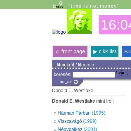
"time is not money"
16:0
☼
front page
▶
cikk-list
B.
::: filmekről / film-info
keresés:
Donald E. Westlake
Donald E. Westlake
mint író :
○
Hárman Párban
(1995)
○
Visszavágó
(1999)
○
Négybalkéz
(2001)