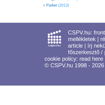
○
Parker
(2013)
CSPV.hu:
fron
mellékletek
|
r
article
|
írj nek
főszerkesztő /
cookie policy:
read here
© CSPV.hu 1998 - 2026