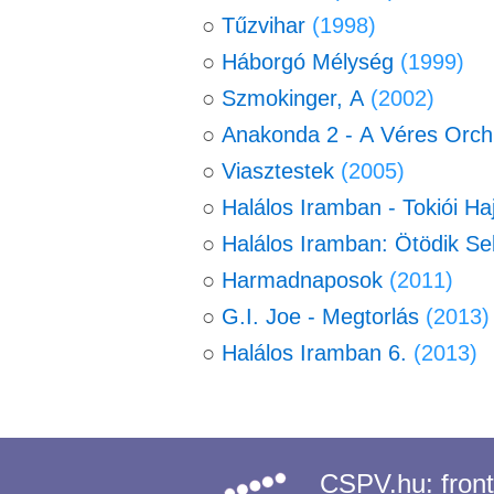
○
Tűzvihar
(1998)
○
Háborgó Mélység
(1999)
○
Szmokinger, A
(2002)
○
Anakonda 2 - A Véres Orch
○
Viasztestek
(2005)
○
Halálos Iramban - Tokiói Ha
○
Halálos Iramban: Ötödik S
○
Harmadnaposok
(2011)
○
G.I. Joe ‑ Megtorlás
(2013)
○
Halálos Iramban 6.
(2013)
CSPV.hu:
fron