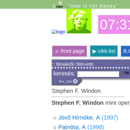
"time is not money"
07:3
☼
front page
▶
cikk-list
B.
::: filmekről / film-info
keresés:
Stephen F. Windon
Stephen F. Windon
mint oper
○
Jövő Hírnöke, A
(1997)
○
Patrióta, A
(1998)