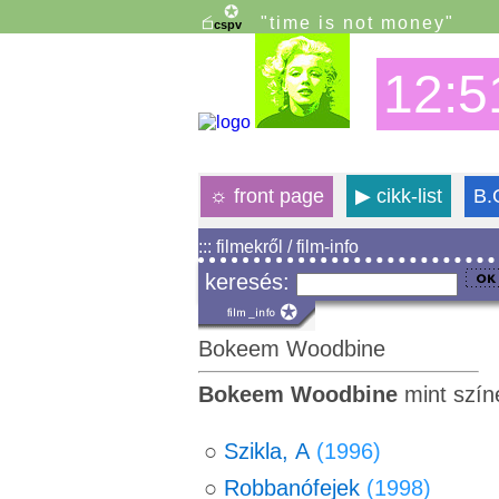
"time is not money"
12:5
☼
front page
▶
cikk-list
B.
::: filmekről / film-info
keresés:
Bokeem Woodbine
Bokeem Woodbine
mint szín
○
Szikla, A
(1996)
○
Robbanófejek
(1998)