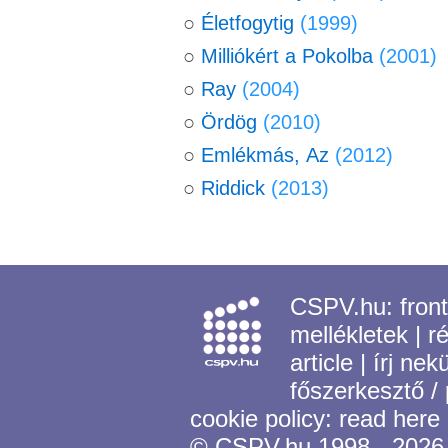
○
Életfogytig
(1999)
○
Milliókért a Pokolba
(2001)
○
Ray
(2004)
○
Ördög
(2010)
○
Emlékmás, Az
(2012)
○
Riddick
(2013)
CSPV.hu:
fron
mellékletek
|
r
article
|
írj nek
főszerkesztő /
cookie policy:
read here
© CSPV.hu 1998 - 2026