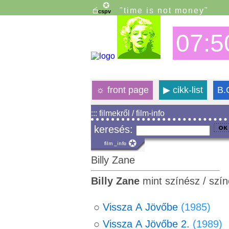
"time is not money"
07:5
☼
front page
▶
cikk-list
B.
::: filmekről / film-info
keresés:
Billy Zane
Billy Zane
mint színész / szí
○
Vissza A Jövőbe
(1985)
○
Vissza A Jövőbe 2.
(1989)