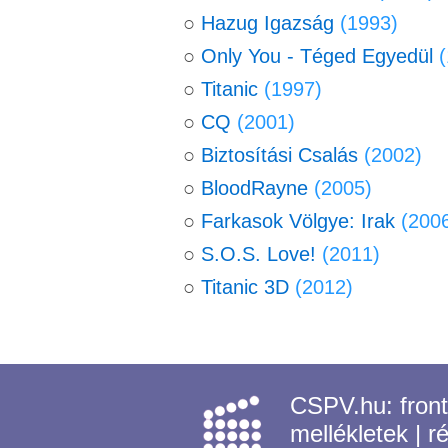
○
Hazug Igazság
(1993)
○
Only You - Téged Egyedül
○
Titanic
(1997)
○
CQ
(2001)
○
Biztosítási Csalás
(2002)
○
BloodRayne
(2005)
○
Farkasok Völgye: Irak
(200
○
S.O.S. Love!
(2011)
○
Titanic 3D
(2012)
CSPV.hu:
fron
mellékletek
|
r