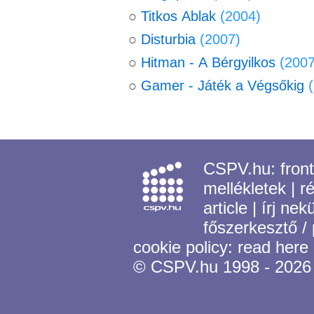
○
Titkos Ablak
(2004)
○
Disturbia
(2007)
○
Hitman - A Bérgyilkos
(2007
○
Gamer - Játék a Végsőkig
CSPV.hu:
fron
mellékletek
|
r
article
|
írj nek
főszerkesztő /
cookie policy:
read here
© CSPV.hu 1998 - 2026