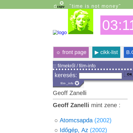
"time is not money"
03:1
☼
front page
▶
cikk-list
B.
::: filmekről / film-info
keresés:
Geoff Zanelli
Geoff Zanelli
mint zene :
○
Atomcsapda
(2002)
○
Időgép, Az
(2002)