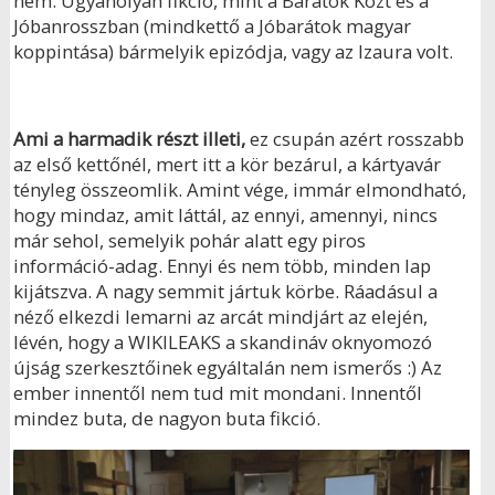
nem. Ugyanolyan fikció, mint a Barátok Közt és a
Jóbanrosszban (mindkettő a Jóbarátok magyar
koppintása) bármelyik epizódja, vagy az Izaura volt.
Ami a harmadik részt illeti,
ez csupán azért rosszabb
az első kettőnél, mert itt a kör bezárul, a kártyavár
tényleg összeomlik. Amint vége, immár elmondható,
hogy mindaz, amit láttál, az ennyi, amennyi, nincs
már sehol, semelyik pohár alatt egy piros
információ-adag. Ennyi és nem több, minden lap
kijátszva. A nagy semmit jártuk körbe. Ráadásul a
néző elkezdi lemarni az arcát mindjárt az elején,
lévén, hogy a WIKILEAKS a skandináv oknyomozó
újság szerkesztőinek egyáltalán nem ismerős :) Az
ember innentől nem tud mit mondani. Innentől
mindez buta, de nagyon buta fikció.