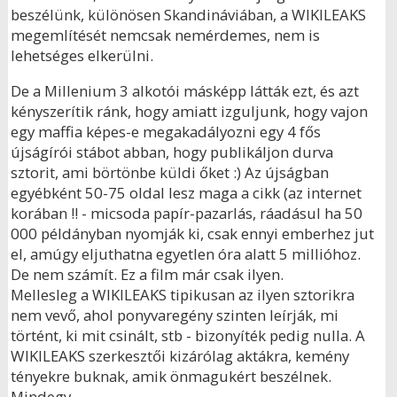
beszélünk, különösen Skandináviában, a WIKILEAKS
megemlítését nemcsak nemérdemes, nem is
lehetséges elkerülni.
De a Millenium 3 alkotói másképp látták ezt, és azt
kényszerítik ránk, hogy amiatt izguljunk, hogy vajon
egy maffia képes-e megakadályozni egy 4 fős
újságírói stábot abban, hogy publikáljon durva
sztorit, ami börtönbe küldi őket :) Az újságban
egyébként 50-75 oldal lesz maga a cikk (az internet
korában !! - micsoda papír-pazarlás, ráadásul ha 50
000 példányban nyomják ki, csak ennyi emberhez jut
el, amúgy eljuthatna egyetlen óra alatt 5 millióhoz.
De nem számít. Ez a film már csak ilyen.
Mellesleg a WIKILEAKS tipikusan az ilyen sztorikra
nem vevő, ahol ponyvaregény szinten leírják, mi
történt, ki mit csinált, stb - bizonyíték pedig nulla. A
WIKILEAKS szerkesztői kizárólag aktákra, kemény
tényekre buknak, amik önmagukért beszélnek.
Mindegy ...