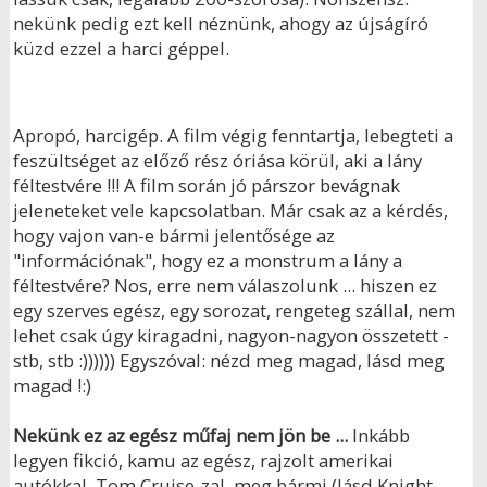
nekünk pedig ezt kell néznünk, ahogy az újságíró
küzd ezzel a harci géppel.
Apropó, harcigép. A film végig fenntartja, lebegteti a
feszültséget az előző rész óriása körül, aki a lány
féltestvére !!! A film során jó párszor bevágnak
jeleneteket vele kapcsolatban. Már csak az a kérdés,
hogy vajon van-e bármi jelentősége az
"információnak", hogy ez a monstrum a lány a
féltestvére? Nos, erre nem válaszolunk ... hiszen ez
egy szerves egész, egy sorozat, rengeteg szállal, nem
lehet csak úgy kiragadni, nagyon-nagyon összetett -
stb, stb :)))))) Egyszóval: nézd meg magad, lásd meg
magad !:)
Nekünk ez az egész műfaj nem jön be ...
Inkább
legyen fikció, kamu az egész, rajzolt amerikai
autókkal, Tom Cruise-zal, meg bármi (lásd Knight