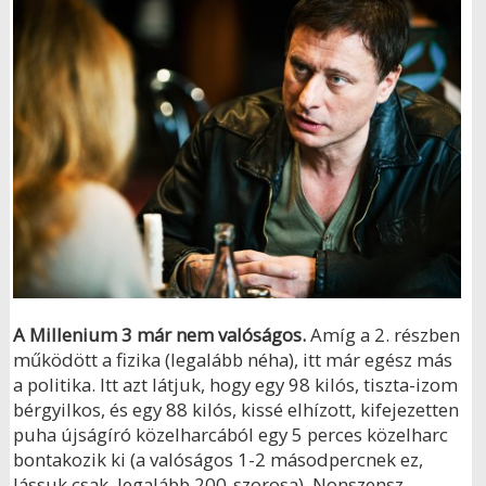
A Millenium 3 már nem valóságos
.
Amíg a 2. részben
működött a fizika (legalább néha), itt már egész más
a politika. Itt azt látjuk, hogy egy 98 kilós, tiszta-izom
bérgyilkos, és egy 88 kilós, kissé elhízott, kifejezetten
puha újságíró közelharcából egy 5 perces közelharc
bontakozik ki (a valóságos 1-2 másodpercnek ez,
lássuk csak, legalább 200-szorosa). Nonszensz.