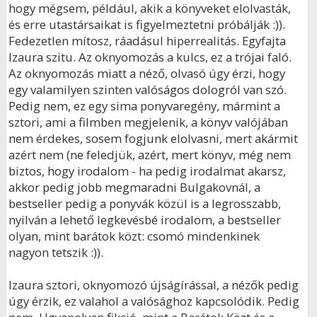
hogy mégsem, például, akik a könyveket elolvasták,
és erre utastársaikat is figyelmeztetni próbálják :)).
Fedezetlen mítosz, ráadásul hiperrealitás. Egyfajta
Izaura szitu. Az oknyomozás a kulcs, ez a trójai faló.
Az oknyomozás miatt a néző, olvasó úgy érzi, hogy
egy valamilyen szinten valóságos dologról van szó.
Pedig nem, ez egy sima ponyvaregény, mármint a
sztori, ami a filmben megjelenik, a könyv valójában
nem érdekes, sosem fogjunk elolvasni, mert akármit
azért nem (ne feledjük, azért, mert könyv, még nem
biztos, hogy irodalom - ha pedig irodalmat akarsz,
akkor pedig jobb megmaradni Bulgakovnál, a
bestseller pedig a ponyvák közül is a legrosszabb,
nyilván a lehető legkevésbé irodalom, a bestseller
olyan, mint barátok közt: csomó mindenkinek
nagyon tetszik :)).
Izaura sztori, oknyomozó újságírással, a nézők pedig
úgy érzik, ez valahol a valósághoz kapcsolódik. Pedig