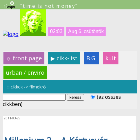
"time is not money"
02:03
Aug 6. csütörtök
☼
front page
▶
cikk-list
B.G.
kult
urban / enviro
:::
cikkek -> filmekről
(az összes
cikkben)
2011-03-29