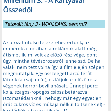
Millenium 3. - A Kártyavár
Összedől
Tetovált lány 3 - WIKILEAKS, semmi?
A sorozat utolsó fejezetéhez értünk, az
emberek a moziban a reklámok alatt még
átismétlik, mi volt az előző rész vége, pont
úgy, mintha tévésorozatról lenne szó. De ha
valaki nem tett volna így, a film elején szépen
megmutatják. Egy összeégett arcú férfit
látunk (a csaj apját), és látjuk az előző rész
végének horror-bevillanásait. Ünnepi perc:
kóla, szagos-ropogós csipsz betárazva
(szomszédainknál, nehogy már egy egyetlen
órát cukros víz és műkaja nélkül töltsenek el) -
kezdődjék a harmadik rész !:)