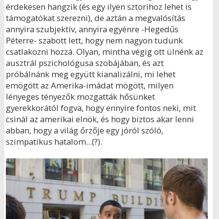
érdekesen hangzik (és egy ilyen sztorihoz lehet is
támogatókat szerezni), de aztán a megvalósítás
annyira szubjektív, annyira egyénre -Hegedűs
Péterre- szabott lett, hogy nem nagyon tudunk
csatlakozni hozzá. Olyan, mintha végig ott ülnénk az
ausztrál pszichológusa szobájában, és azt
próbálnánk meg együtt kianalizálni, mi lehet
emögött az Amerika-imádat mögött, milyen
lényeges tényezők mozgatták hősünket
gyerekkorától fogva, hogy ennyire fontos neki, mit
csinál az amerikai elnök, és hogy biztos akar lenni
abban, hogy a világ őrzője egy jóról szóló,
szimpatikus hatalom...(?).