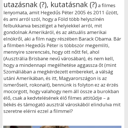
utazásnak (?), kutatásnak (?)
a filmes
lenyomata, amit Hegedűs Péter 2005 és 2011 űzött,
és ami arról szól, hogy a Föld több helyszínén
felbukkanva beszélget a helyiekkel arról, mit
gondolnak Amerikáról, és az aktuális amerikai
elnökről, aki a film nagy részében Barack Obama. Bár
a filmben Hegedűs Péter is többször megemlíti,
mennyire szerencsés, hogy ott nőtt fel, ahol
(Ausztrália Brisbane nevű városában), és nem kell,
hogy a mindennapi megélhetése aggassza őt (mint
Szomáliában a megkérdezett embereket, a válság
utáni Amerikában, és itt, Magyarországon is az
ismerőseit, rokonait), bennünk is folyton ez az érzés
mocorgott, hogy valahogy nem áll össze a burokban
élő, csak a kedvtelésének élő filmes attitűdje – a
békés és támogató ausztrál városkából elindulva mit
szeretne elérni ezzel a filmmel?