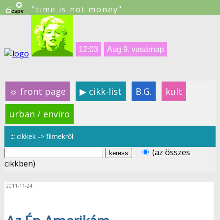
"time is not money"
12:03
Aug 9. vasárnap
☼
front page
▶
cikk-list
B.G.
kult
urban / enviro
:::
cikkek -> filmekről
(az összes
cikkben)
2011-11-24