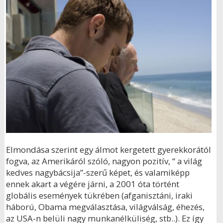
Elmondása szerint egy álmot kergetett gyerekkorától
fogva, az Amerikáról szóló, nagyon pozitív, “ a világ
kedves nagybácsija”-szerű képet, és valamiképp
ennek akart a végére járni, a 2001 óta történt
globális események tükrében (afganisztáni, iraki
háború, Obama megválasztása, világválság, éhezés,
az USA-n belüli nagy munkanélküliség, stb..). Ez így