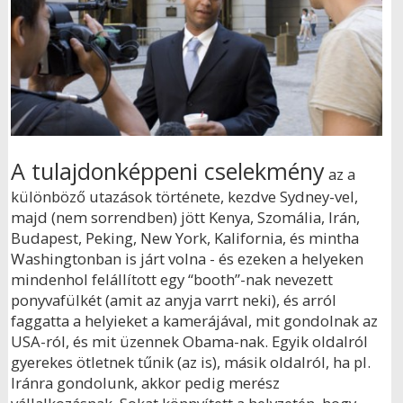
A tulajdonképpeni cselekmény
az a
különböző utazások története, kezdve Sydney-vel,
majd (nem sorrendben) jött Kenya, Szomália, Irán,
Budapest, Peking, New York, Kalifornia, és mintha
Washingtonban is járt volna - és ezeken a helyeken
mindenhol felállított egy “booth”-nak nevezett
ponyvafülkét (amit az anyja varrt neki), és arról
faggatta a helyieket a kamerájával, mit gondolnak az
USA-ról, és mit üzennek Obama-nak. Egyik oldalról
gyerekes ötletnek tűnik (az is), másik oldalról, ha pl.
Iránra gondolunk, akkor pedig merész