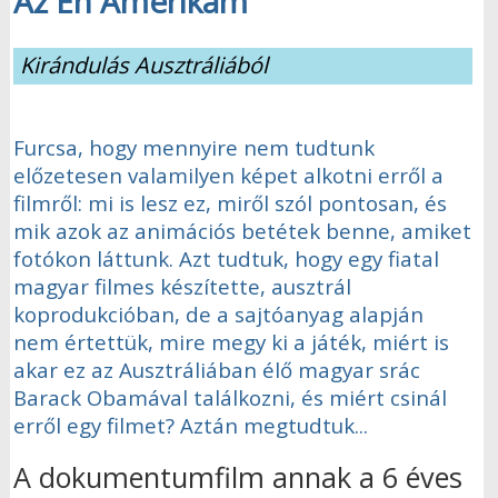
Az Én Amerikám
Kirándulás Ausztráliából
Furcsa, hogy mennyire nem tudtunk
előzetesen valamilyen képet alkotni erről a
filmről: mi is lesz ez, miről szól pontosan, és
mik azok az animációs betétek benne, amiket
fotókon láttunk. Azt tudtuk, hogy egy fiatal
magyar filmes készítette, ausztrál
koprodukcióban, de a sajtóanyag alapján
nem értettük, mire megy ki a játék, miért is
akar ez az Ausztráliában élő magyar srác
Barack Obamával találkozni, és miért csinál
erről egy filmet? Aztán megtudtuk...
A dokumentumfilm annak a 6 éves