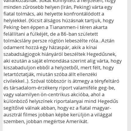
vállalkozásnak. Sokat könnyített a helyzetén, hogy
minden zűrösebb helyen (Irán, Peking) várta egy
fiatal tolmács, aki helyette konfrontálódott a
helyiekkel. (Kicsit álságos húzásnak tartjuk, hogy
Peking-ben éppen a Tiananmen-i téren akarta
felállítani a fülkéjét, de a 86-ban született
tolmácslány persze rögtön lebeszélte róla...Aztán
odament hozzá egy házaspár, akik a kínai
szabadságjogok hiányáról beszéltek Hegedűsnek,
aki ezután a saját elmondása szerint alig várta, hogy
kiszabaduljon ebből a helyzetből, mert félt, hogy
letartóztatják, miután szóba állt ellenzéki
civilekkel..). Szóval többször is átmegy a tényfeltáró
és társadalom-érzékeny riport valamiféle geg-be,
vagy valamilyen ön-centrikus akcióba, ahol a
különböző helyszínek riportalanyai mind Hegedűs
segítőivé válnak abban, hogy ez a fiatal magyar-
ausztrál filmes jobban képbe kerüljön a világgal
szemben, jobban megértse Amerikát.