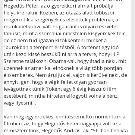
Hegedűs Péter, az ő gyerekkori álmait próbálja
helyükre rakni. Közben, az utazás alatt többször
megérintik a szegények és elesettek problémái, a
munkanélkülivé vált húga iránt is olyan részvétet
tanúsít, mint a szomáliai nincstelen kisgyerekek felé,
de ez nem tud igazán kizökkenteni minket a
“burokban a terepen” érzésből. A történet egy idő
után kezd kissé beszűkűlni arra a tervre, hogy H.P.
Szeretne találkozni Obama-val, hogy átadja neki, mit
üzennek az amerikai elnöknek a világ több pontján
élő emberek. Nem áruljuk el, vajon sikerül-e neki, de
annyit igen, hogy a végkifejlet olyan gyorsan
levágottnak tűnik (főként egy 6 évig készülő film
esetében), mintha hirtelen elfogyott volna a pénz,
vagy ilyesmi...
Van még egy érdekes, említésreméltó momentum a
filmben, az, hogy Hegedűs Péter nagyapja volt az a
miniszterelnök, Hegedűs András, aki “56-ban behívta