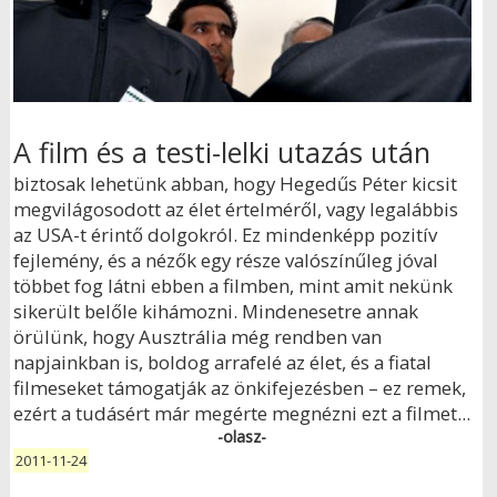
A film és a testi-lelki utazás után
biztosak lehetünk abban, hogy Hegedűs Péter kicsit
megvilágosodott az élet értelméről, vagy legalábbis
az USA-t érintő dolgokról. Ez mindenképp pozitív
fejlemény, és a nézők egy része valószínűleg jóval
többet fog látni ebben a filmben, mint amit nekünk
sikerült belőle kihámozni. Mindenesetre annak
örülünk, hogy Ausztrália még rendben van
napjainkban is, boldog arrafelé az élet, és a fiatal
filmeseket támogatják az önkifejezésben – ez remek,
ezért a tudásért már megérte megnézni ezt a filmet...
-olasz-
2011-11-24