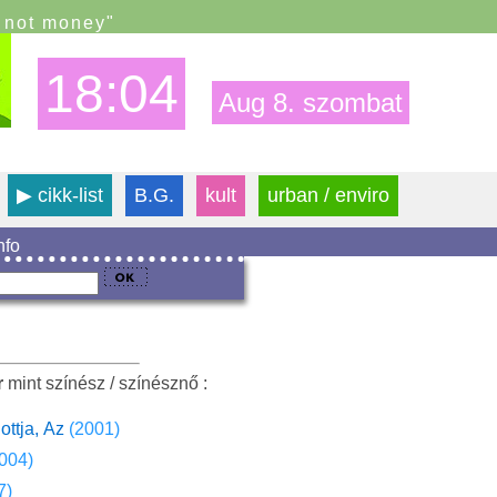
s not money"
18:04
Aug 8. szombat
▶
cikk-list
B.G.
kult
urban / enviro
info
r
mint színész / színésznő :
ottja, Az
(2001)
004)
7)