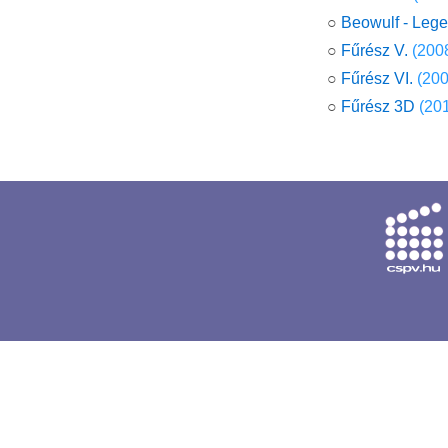
○
Beowulf - Leg
○
Fűrész V.
(200
○
Fűrész VI.
(200
○
Fűrész 3D
(20