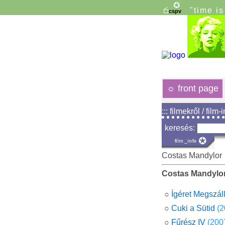
"time i
☼
front page
::: filmekről / film-
keresés:
Costas Mandylor
Costas Mandylo
○
Ígéret Megszáll
○
Cuki a Sütid
(2
○
Fűrész IV
(200