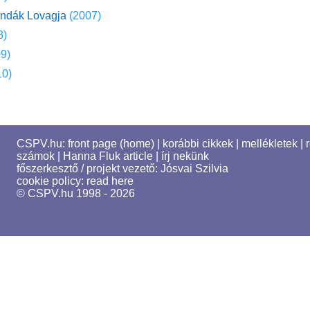
endák Lovagja
(2007)
8)
9)
10)
CSPV.hu:
front page (home)
|
korábbi cikkek
|
mellékletek
|
számok
|
Hanna Fluk article
|
írj nekünk
főszerkesztő / projekt vezető:
Jósvai Szilvia
cookie policy:
read here
© CSPV.hu 1998 - 2026