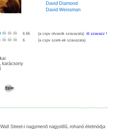
David Diamond
David Weissman
6.66
(a cspv olvasók szavazata)
itt szavazz !
6
(a cspv szerk-ek szavazata)
kai
romantikus, karácsony
l
Wall Street-i nagymenõ nagystílû, rohanó életmódja