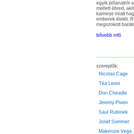
egyik pillanatról 
mellett ébred, ak
karrierje miatt ha
emberek életét. Ré
bővebb infó
szereplők:
Nicolas Cage
Téa Leoni
Don Cheadle
Jeremy Piven
Saul Rubinek
Josef Sommer
Makenzie Vega