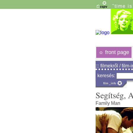
"time i
☼
front page
::: filmekről / film-
keresés:
Segítség, 
Family Man