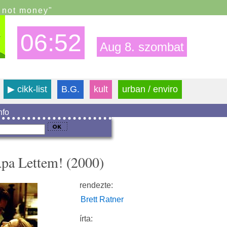
s not money"
06:52
Aug 8. szombat
▶
cikk-list
B.G.
kult
urban / enviro
info
Apa Lettem! (2000)
rendezte:
Brett Ratner
írta: