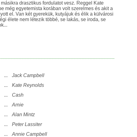
a másikra drasztikus fordulatot vesz. Reggel Kate
ibe még egyetemista korában volt szerelmes és akit a
gyott el. Van két gyerekük, kutyájuk és élik a külvárosi
gi élete nem létezik többé, se lakás, se iroda, se
megszokott barátok...
...
Jack Campbell
...
Kate Reynolds
...
Cash
...
Arnie
...
Alan Mintz
...
Peter Lassiter
...
Annie Campbell