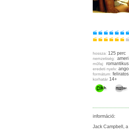
125 perc
hossza:
ameri
nemzetiség:
műfaj:
ango
eredeti nyelv:
feliratos
formátum:
14+
korhatár
információ:
Jack Campbell, a 