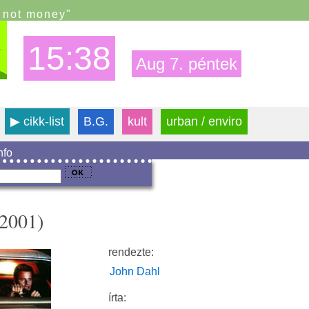
s not money"
15:38
Aug 7. péntek
▶
cikk-list
B.G.
kult
urban / enviro
info
(2001)
rendezte:
John Dahl
írta: