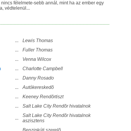
 nincs félelmete-sebb annál, mint ha az ember egy
, védtelenül...
...
Lewis Thomas
...
Fuller Thomas
...
Venna Wilcox
n
...
Charlotte Campbell
...
Danny Rosado
...
Autókereskedõ
...
Keeney Rendõrtiszt
...
Salt Lake City Rendõr hivatalnok
Salt Lake City Rendõr hivatalnok
...
aszisztens
...
Benzinkúti szerelõ