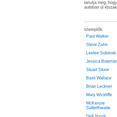
tanulja meg, hogy
autóban ül éjszaka
szereplők:
Paul Walker
Steve Zahn
Leelee Sobieski
Jessica Bowma
Stuart Stone
Basil Wallace
Brian Leckner
Mary Wickliffe
McKenzie
Satterthwaite
Dell Yount