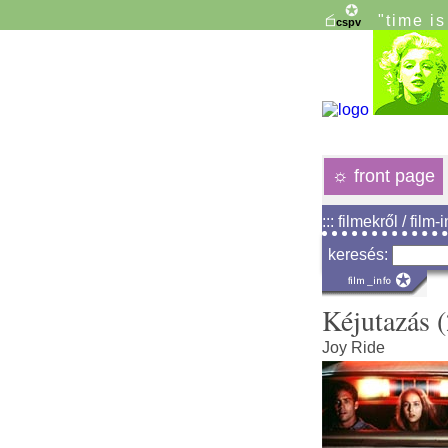
"time i
☼
front page
::: filmekről / film-
keresés:
Kéjutazás 
Joy Ride