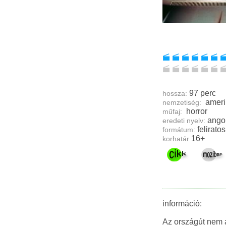
97 perc
hossza:
ameri
nemzetiség:
horror
műfaj:
ango
eredeti nyelv:
feliratos
formátum:
16+
korhatár
információ:
Az országút nem a