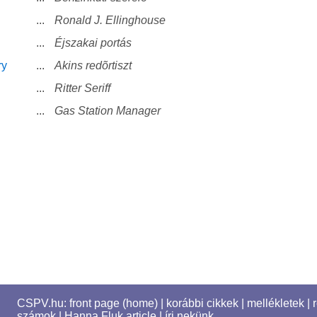
...
Ronald J. Ellinghouse
...
Éjszakai portás
ry
...
Akins redõrtiszt
...
Ritter Seriff
...
Gas Station Manager
CSPV.hu:
front page (home)
|
korábbi cikkek
|
mellékletek
|
számok
|
Hanna Fluk article
|
írj nekünk