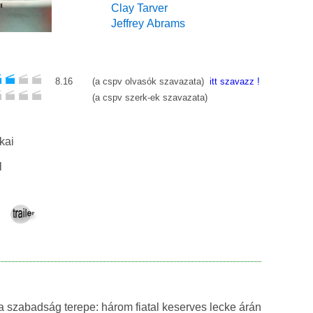
Clay Tarver
Jeffrey Abrams
8.16
(a cspv olvasók szavazata)
itt szavazz !
(a cspv szerk-ek szavazata)
kai
l
 szabadság terepe: három fiatal keserves lecke árán