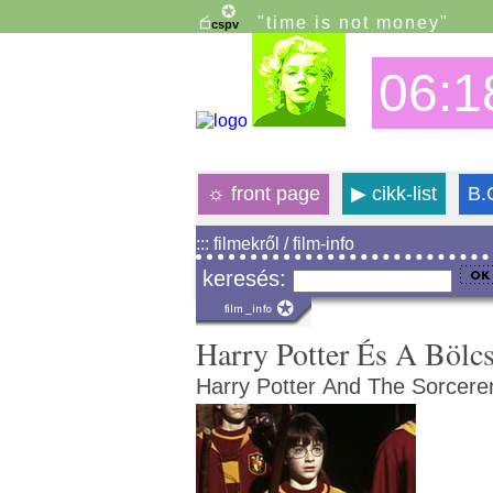
"time is not money"
06:1
☼
front page
▶
cikk-list
B.
::: filmekről / film-info
keresés:
Harry Potter És A Bölc
Harry Potter And The Sorcerer