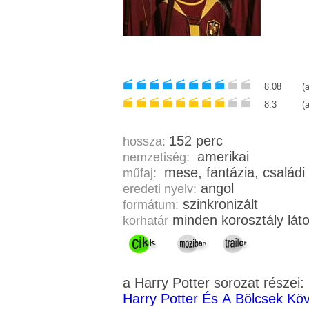
8.08
(
8.3
(
152 perc
hossza:
amerikai
nemzetiség:
mese, fantázia, családi
műfaj:
angol
eredeti nyelv:
szinkronizált
formátum:
minden korosztály lát
korhatár
a Harry Potter sorozat részei:
Harry Potter És A Bölcsek Kö