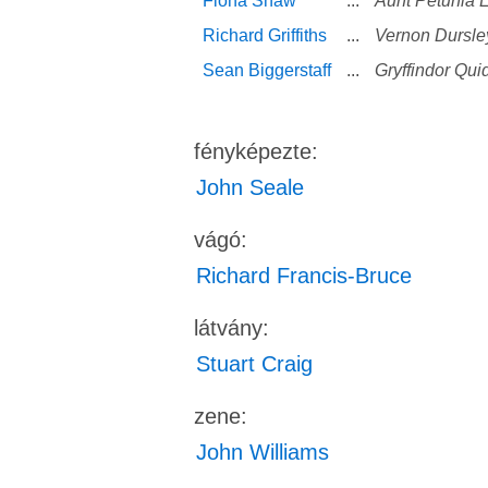
Fiona Shaw
...
Aunt Petunia 
Richard Griffiths
...
Vernon Dursle
Sean Biggerstaff
...
Gryffindor Qui
fényképezte:
John Seale
vágó:
Richard Francis-Bruce
látvány:
Stuart Craig
zene:
John Williams