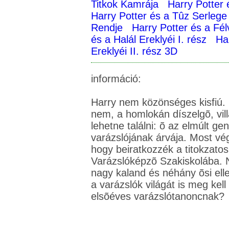
Titkok Kamrája
Harry Potter 
Harry Potter és a Tûz Serlege
Rendje
Harry Potter és a Fé
és a Halál Ereklyéi I. rész
Har
Ereklyéi II. rész 3D
információ:
Harry nem közönséges kisfiú.
nem, a homlokán díszelgõ, vill
lehetne találni: õ az elmúlt g
varázslójának árvája. Most végigsétál az Abszol úton,
hogy beiratkozzék a titokzato
Varázslóképzõ Szakiskolába. 
nagy kaland és néhány õsi elle
a varázslók világát is meg kel
elsõéves varázslótanoncnak?