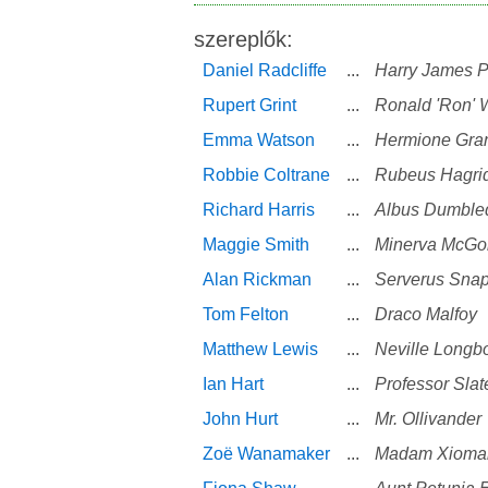
szereplők:
Daniel Radcliffe
...
Harry James P
Rupert Grint
...
Ronald 'Ron' 
Emma Watson
...
Hermione Gra
Robbie Coltrane
...
Rubeus Hagri
Richard Harris
...
Albus Dumbled
Maggie Smith
...
Minerva McGon
Alan Rickman
...
Serverus Snap
Tom Felton
...
Draco Malfoy
Matthew Lewis
...
Neville Longb
Ian Hart
...
Professor Slate
John Hurt
...
Mr. Ollivander
Zoë Wanamaker
...
Madam Xioma