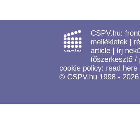
CSPV.hu:
fron
mellékletek
|
r
article
|
írj nek
főszerkesztő /
cookie policy:
read here
© CSPV.hu 1998 - 2026