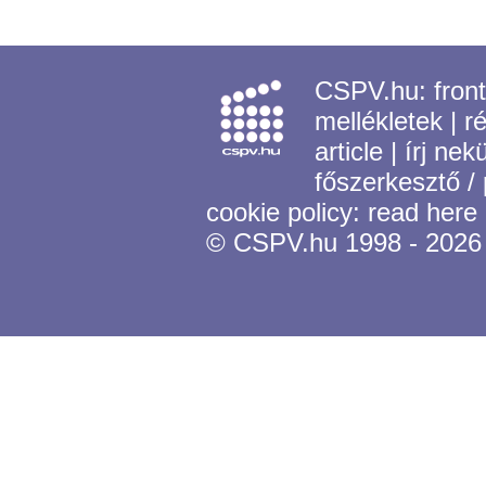
CSPV.hu:
fron
mellékletek
|
r
article
|
írj nek
főszerkesztő /
cookie policy:
read here
© CSPV.hu 1998 - 2026