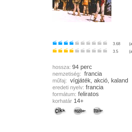
3.68
(
3.5
(
94 perc
hossza:
francia
nemzetiség:
vígjáték, akció, kaland
műfaj:
francia
eredeti nyelv:
feliratos
formátum:
14+
korhatár