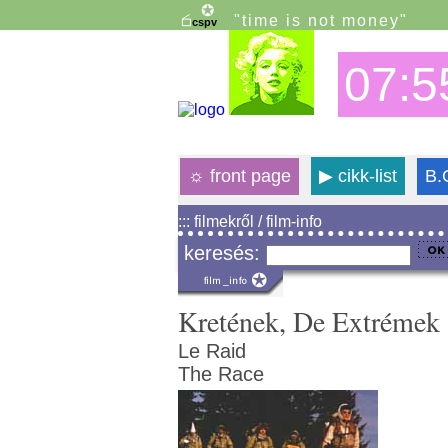
"time is not money"
07:5
☼
front page
▶
cikk-list
B.
::: filmekről / film-info
keresés:
Kretének, De Extrémek 
Le Raid
The Race