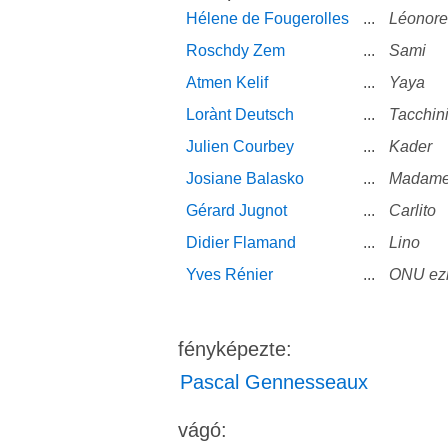
Hélene de Fougerolles
...
Léonore
Roschdy Zem
...
Sami
Atmen Kelif
...
Yaya
Lorànt Deutsch
...
Tacchin
Julien Courbey
...
Kader
Josiane Balasko
...
Madame
Gérard Jugnot
...
Carlito
Didier Flamand
...
Lino
Yves Rénier
...
ONU ez
fényképezte:
Pascal Gennesseaux
vágó: