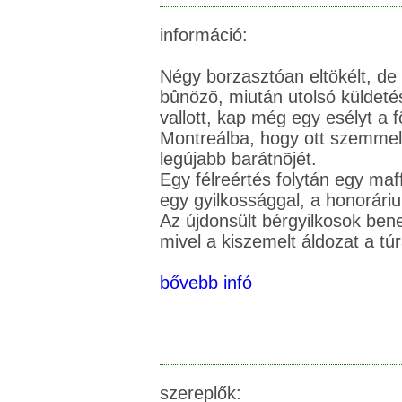
információ:
Négy borzasztóan eltökélt, de 
bûnözõ, miután utolsó küldetés
vallott, kap még egy esélyt a fõ
Montreálba, hogy ott szemmel
legújabb barátnõjét.
Egy félreértés folytán egy ma
egy gyilkossággal, a honoráriu
Az újdonsült bérgyilkosok ben
bővebb infó
szereplők: