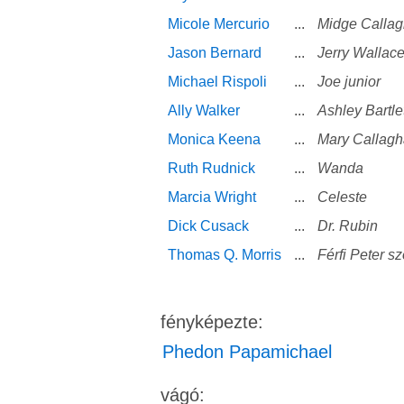
Micole Mercurio
...
Midge Calla
Jason Bernard
...
Jerry Wallac
Michael Rispoli
...
Joe junior
Ally Walker
...
Ashley Bartle
Monica Keena
...
Mary Callag
Ruth Rudnick
...
Wanda
Marcia Wright
...
Celeste
Dick Cusack
...
Dr. Rubin
Thomas Q. Morris
...
Férfi Peter s
fényképezte:
Phedon Papamichael
vágó: