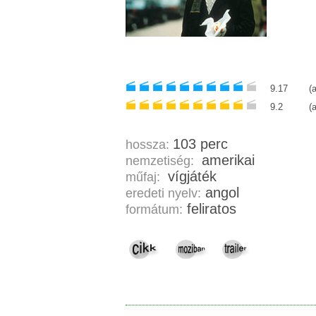
9.17
(
9.2
(
103 perc
hossza:
amerikai
nemzetiség:
vígjáték
műfaj:
angol
eredeti nyelv:
feliratos
formátum: