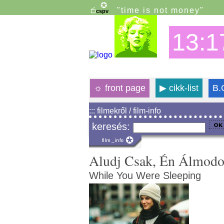
"time is not money"
13:1
☼
front page
▶
cikk-list
B.
::: filmekről / film-info
keresés:
Aludj Csak, Én Álmod
While You Were Sleeping