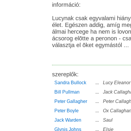
információ:
Lucynak csak egyvalami hiányzik az életébõl: maga az
élet. Egészen addig, amíg meg nem találja az igazit:
álmai hercege ha nem is lovon
ácsorog elõtte a peronon - cs
választja el õket egymástól ...
szereplők:
Sandra Bullock
...
Lucy Eleanor
Bill Pullman
...
Jack Callagh
Peter Gallagher
...
Peter Callag
Peter Boyle
...
Ox Callagha
Jack Warden
...
Saul
Glynis Johns
...
Elsie