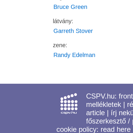
Bruce Green
látvány:
Garreth Stover
zene:
Randy Edelman
CSPV.hu:
fron
mellékletek
|
r
article
|
írj nek
főszerkesztő /
cookie policy:
read here