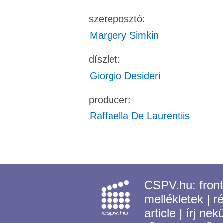
szereposztó:
Margery Simkin
díszlet:
Giorgio Desideri
producer:
Raffaella De Laurentiis
CSPV.hu:
fron
mellékletek
|
r
article
|
írj nek