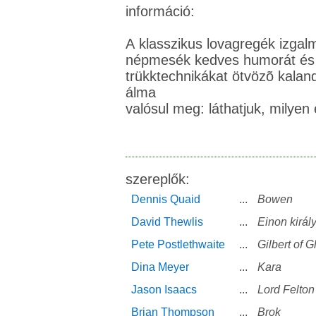
információ:
A klasszikus lovagregék izgal
népmesék kedves humorát és
trükktechnikákat ötvözõ kalan
álma
valósul meg: láthatjuk, milyen 
szereplők:
Dennis Quaid
...
Bowen
David Thewlis
...
Einon királ
Pete Postlethwaite
...
Gilbert of 
Dina Meyer
...
Kara
Jason Isaacs
...
Lord Felton
Brian Thompson
...
Brok