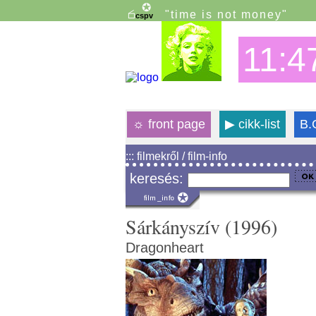
"time is not money"
11:4
☼
front page
▶
cikk-list
B.
::: filmekről / film-info
keresés:
Sárkányszív (1996)
Dragonheart