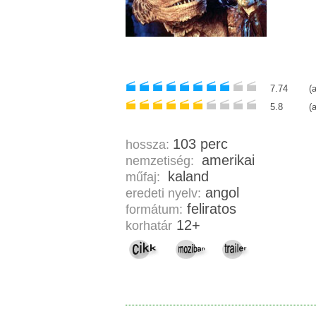
7.74
(
5.8
(
103 perc
hossza:
amerikai
nemzetiség:
kaland
műfaj:
angol
eredeti nyelv:
feliratos
formátum:
12+
korhatár