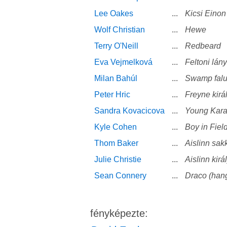
Lee Oakes
...
Kicsi Einon
Wolf Christian
...
Hewe
Terry O'Neill
...
Redbeard
Eva Vejmelková
...
Feltoni lány
Milan Bahúl
...
Swamp falu
Peter Hric
...
Freyne kirá
Sandra Kovacicova
...
Young Kar
Kyle Cohen
...
Boy in Fiel
Thom Baker
...
Aislinn sak
Julie Christie
...
Aislinn kirá
Sean Connery
...
Draco (han
fényképezte: