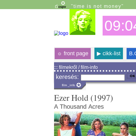
"time is not money"
09:0
☼
front page
▶
cikk-list
B.
::: filmekről / film-info
keresés:
Ezer Hold (1997)
A Thousand Acres