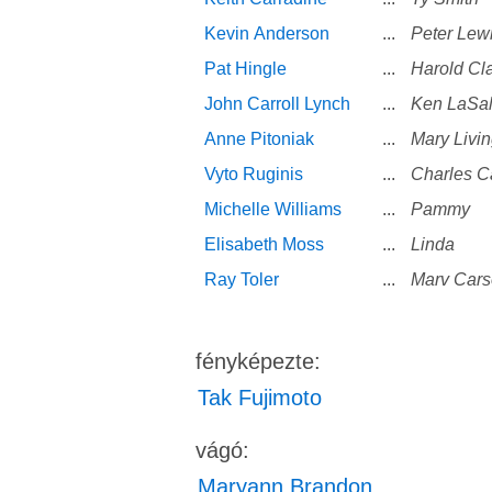
Kevin Anderson
...
Peter Lew
Pat Hingle
...
Harold Cl
John Carroll Lynch
...
Ken LaSal
Anne Pitoniak
...
Mary Livi
Vyto Ruginis
...
Charles Ca
Michelle Williams
...
Pammy
Elisabeth Moss
...
Linda
Ray Toler
...
Marv Cars
fényképezte:
Tak Fujimoto
vágó:
Maryann Brandon