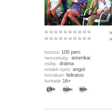
(
(
105 perc
hossza:
amerikai
nemzetiség:
dráma
műfaj:
angol
eredeti nyelv:
feliratos
formátum:
16+
korhatár