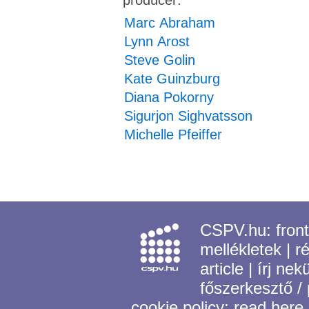
producer:
Marc Abraham
Lynn Arost
Steve Golin
Kate Guinzburg
Diana Pokorny
Sigurjon Sighvatsson
Michelle Pfeiffer
CSPV.hu:
fron
mellékletek
|
r
article
|
írj nek
főszerkesztő /
cookie policy:
read here