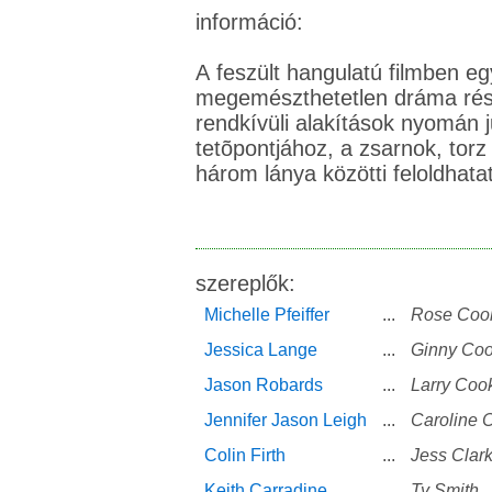
információ:
A feszült hangulatú filmben e
megemészthetetlen dráma rész
rendkívüli alakítások nyomán j
tetõpontjához, a zsarnok, tor
három lánya közötti feloldhatat
szereplők:
Michelle Pfeiffer
...
Rose Coo
Jessica Lange
...
Ginny Coo
Jason Robards
...
Larry Coo
Jennifer Jason Leigh
...
Caroline 
Colin Firth
...
Jess Clar
Keith Carradine
...
Ty Smith