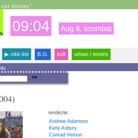
s not money"
09:04
Aug 8. szombat
▶
cikk-list
B.G.
kult
urban / enviro
info
2004)
rendezte:
Andrew Adamson
Kelly Asbury
Conrad Vernon