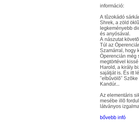
információ:
A tûzokádó sárká
Shrek, a zöld ökl
legkeményebb diój
és anyósával.
A nászutat követõ
Túl az Óperenciá
Szamárral, hogy k
Óperencián még se
megtörtével kissé
Harold, a király 
sajátját is. És it
"elbûvölõ" Szõke
Kandúr...
Az elementáris sik
mesébe illõ fordu
bővebb infó