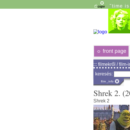
"time i
☼
front page
::: filmekről / film-
keresés:
Shrek 2. (
Shrek 2