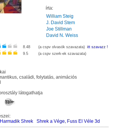
írta:
William Steig
J. David Stem
Joe Stillman
David N. Weiss
8.48
(a cspv olvasók szavazata)
itt szavazz !
9.5
(a cspv szerk-ek szavazata)
kai
rajzfilm, romantikus, családi, folytatás, animációs
l
rosztály látogathatja
észei:
Harmadik Shrek
Shrek a Vége, Fuss El Véle 3d