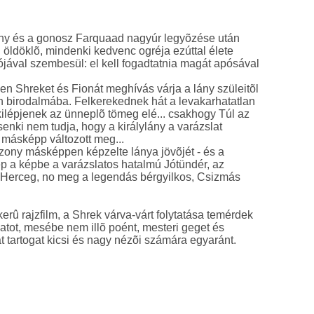
ny és a gonosz Farquaad nagyúr legyõzése után
û öldöklõ, mindenki kedvenc ogréja ezúttal élete
ával szembesül: el kell fogadtatnia magát apósával
en Shreket és Fionát meghívás várja a lány szüleitõl
n birodalmába. Felkerekednek hát a levakarhatatlan
ilépjenek az ünneplõ tömeg elé... csakhogy Túl az
nki nem tudja, hogy a királylány a varázslat
 másképp változott meg...
bizony másképpen képzelte lánya jövõjét - és a
t lép a képbe a varázslatos hatalmú Jótündér, az
 Herceg, no meg a legendás bérgyilkos, Csizmás
erû rajzfilm, a Shrek várva-várt folytatása temérdek
latot, mesébe nem illõ poént, mesteri geget és
látványos izgalmat tartogat kicsi és nagy nézõi számára egyaránt.