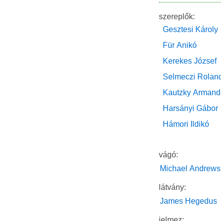
szereplők:
Gesztesi Károly
Für Anikó
Kerekes József
Selmeczi Rolan
Kautzky Armand
Harsányi Gábor
Hámori Ildikó
vágó:
Michael Andrews
látvány:
James Hegedus
jelmez: