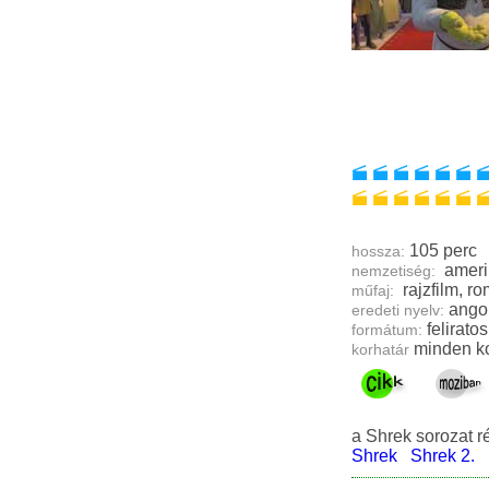
105 perc
hossza:
ameri
nemzetiség:
műfaj:
ango
eredeti nyelv:
feliratos
formátum:
minden ko
korhatár
a Shrek sorozat r
Shrek
Shrek 2.