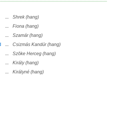
...
Shrek (hang)
...
Fiona (hang)
...
Szamár (hang)
d
...
Csizmás Kandúr (hang)
...
Szõke Herceg (hang)
...
Király (hang)
...
Királyné (hang)