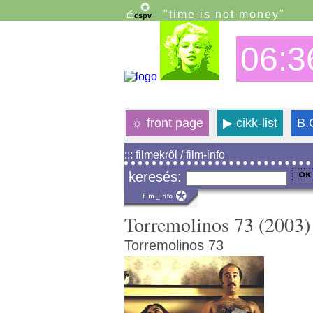
"time is not money"
06:3
☼
front page
▶
cikk-list
B.
::: filmekről / film-info
keresés:
Torremolinos 73 (2003)
Torremolinos 73