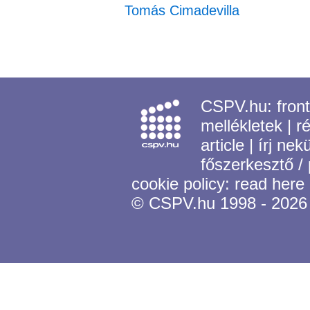
Tomás Cimadevilla
CSPV.hu:
fron
mellékletek
|
r
article
|
írj nek
főszerkesztő /
cookie policy:
read here
© CSPV.hu 1998 - 2026