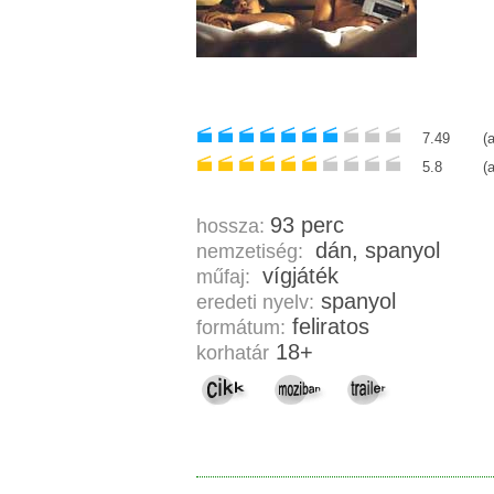
7.49
(
5.8
(
93 perc
hossza:
dán, spanyol
nemzetiség:
vígjáték
műfaj:
spanyol
eredeti nyelv:
feliratos
formátum:
18+
korhatár