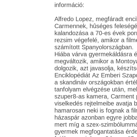
információ:
Alfredo Lopez, megfáradt enc
Carmennek, hûséges feleségén
kalandozása a 70-es évek por
rezsim végefelé, amikor a fil
számított Spanyolországban.
Hiába várva gyermekáldásra é
megváltozik, amikor a Montoya
dolgozik, azt javasolja, készít
Enciklopédiát Az Emberi Szap
a skandináv országokban érté
tanfolyam elvégzése után, mel
szuper8-as kamera, Carment p
viselkedés rejtelmeibe avatja 
hamarosan neki is fognak a fil
házaspár azonban egyre jobba
mert míg a szex-szimbólummá
gyermek megfogantatása érdek