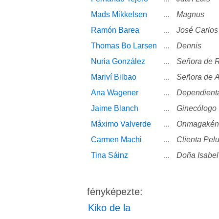
Mads Mikkelsen
...
Magnus
Ramón Barea
...
José Carlos
Thomas Bo Larsen
...
Dennis
Nuria González
...
Señora de 
Mariví Bilbao
...
Señora de A
Ana Wagener
...
Dependient
Jaime Blanch
...
Ginecólogo
Máximo Valverde
...
Önmagakén
Carmen Machi
...
Clienta Pel
Tina Sáinz
...
Doña Isabel
fényképezte:
Kiko de la