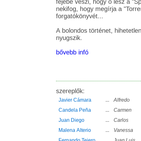
fejébe veszi, hogy õ lesz a "
nekifog, hogy megírja a "Torr
forgatókönyvét...
A bolondos történet, hihetetle
nyugszik.
bővebb infó
szereplők:
Javier Cámara
...
Alfredo
Candela Peña
...
Carmen
Juan Diego
...
Carlos
Malena Alterio
...
Vanessa
Fernando Tejero
...
Juan Luis