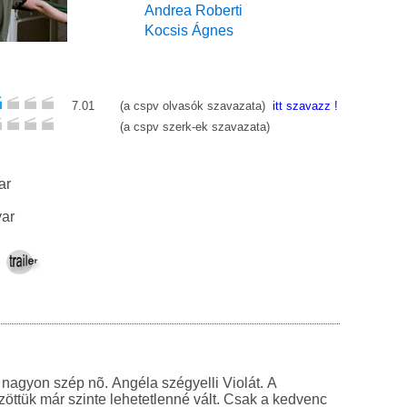
Andrea Roberti
Kocsis Ágnes
7.01
(a cspv olvasók szavazata)
itt szavazz !
(a cspv szerk-ek szavazata)
ar
ar
nagyon szép nõ. Angéla szégyelli Violát. A
ttük már szinte lehetetlenné vált. Csak a kedvenc