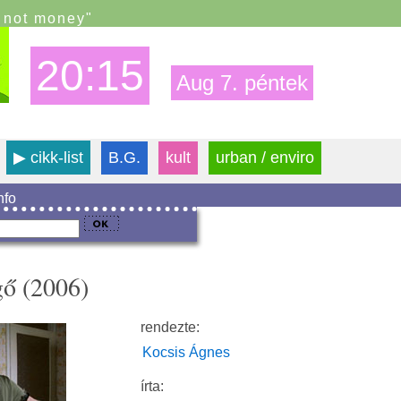
s not money"
20:15
Aug 7. péntek
▶
cikk-list
B.G.
kult
urban / enviro
info
gő (2006)
rendezte:
Kocsis Ágnes
írta: