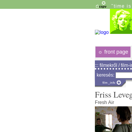
"time i
☼
front page
::: filmekről / film-
keresés:
Friss Leve
Fresh Air