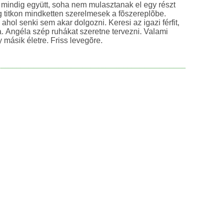
 mindig együtt, soha nem mulasztanak el egy részt
 titkon mindketten szerelmesek a fõszereplõbe.
, ahol senki sem akar dolgozni. Keresi az igazi férfit,
na. Angéla szép ruhákat szeretne tervezni. Valami
 másik életre. Friss levegõre.