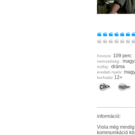
109 perc
hossza:
magy
nemzetiség:
dráma
műfaj:
magy
eredeti nyelv:
12+
korhatár
információ:
Viola még mindig 
kommunikáció közö