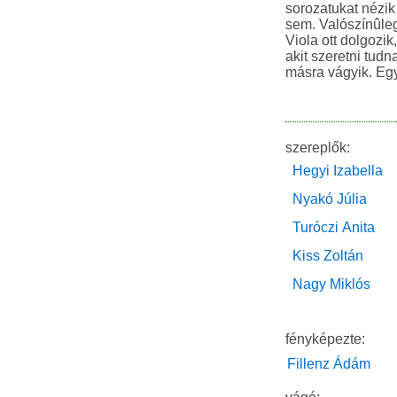
sorozatukat nézik
sem. Valószínûleg
Viola ott dolgozik
akit szeretni tud
másra vágyik. Egy
szereplők:
Hegyi Izabella
Nyakó Júlia
Turóczi Anita
Kiss Zoltán
Nagy Miklós
fényképezte:
Fillenz Ádám