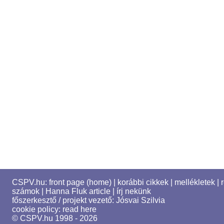
CSPV.hu:
front page (home)
|
korábbi cikkek
|
mellékletek
|
számok
|
Hanna Fluk article
|
írj nekünk
főszerkesztő / projekt vezető:
Jósvai Szilvia
cookie policy:
read here
© CSPV.hu 1998 - 2026