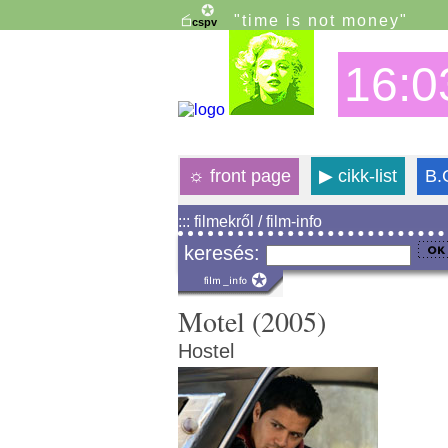
"time is not money"
16:0
☼
front page
▶
cikk-list
B.
::: filmekről / film-info
keresés:
Motel (2005)
Hostel