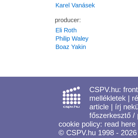
Karel Vanásek
producer:
Eli Roth
Philip Waley
Boaz Yakin
CSPV.hu:
fron
mellékletek
|
r
article
|
írj nek
főszerkesztő /
cookie policy:
read here
© CSPV.hu 1998 - 2026