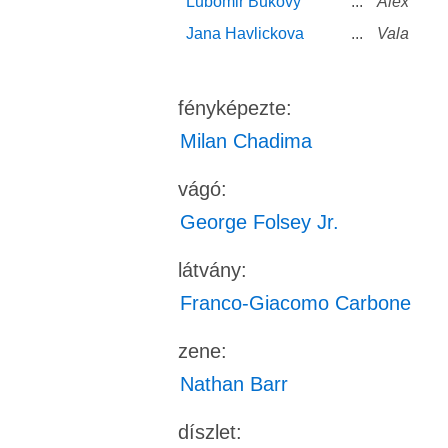
Lubomir Bukovy
...
Alex
Jana Havlickova
...
Vala
fényképezte:
Milan Chadima
vágó:
George Folsey Jr.
látvány:
Franco-Giacomo Carbone
zene:
Nathan Barr
díszlet: