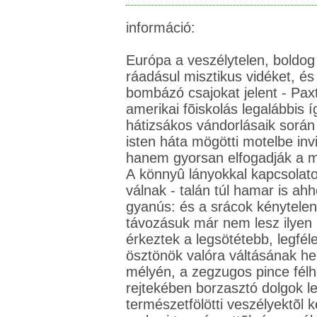
információ:
Európa a veszélytelen, boldog
ráadásul misztikus vidéket, é
bombázó csajokat jelent - Pax
amerikai fõiskolás legalábbis í
hátizsákos vándorlásaik során 
isten háta mögötti motelbe inv
hanem gyorsan elfogadják a m
A könnyû lányokkal kapcsolato
válnak - talán túl hamar is ah
gyanús: és a srácok kénytelen
távozásuk már nem lesz ilyen
érkeztek a legsötétebb, legfé
ösztönök valóra váltásának he
mélyén, a zegzugos pince fél
rejtekében borzasztó dolgok le
természetfölötti veszélyektõl k