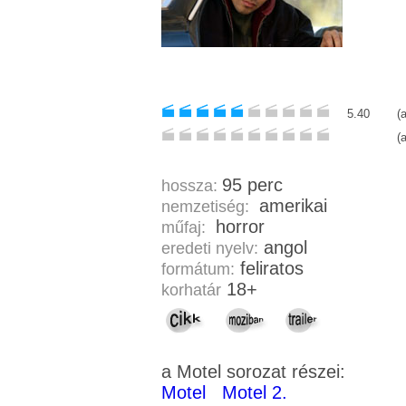
5.40
(
(
95 perc
hossza:
amerikai
nemzetiség:
horror
műfaj:
angol
eredeti nyelv:
feliratos
formátum:
18+
korhatár
a Motel sorozat részei:
Motel
Motel 2.