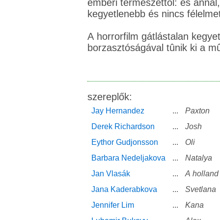
emberi természettõl: és annál, 
kegyetlenebb és nincs félelme
A horrorfilm gátlástalan kegye
borzasztóságával tûnik ki a mû
szereplők:
Jay Hernandez
...
Paxton
Derek Richardson
...
Josh
Eythor Gudjonsson
...
Oli
Barbara Nedeljakova
...
Natalya
Jan Vlasák
...
A holland
Jana Kaderabkova
...
Svetlana
Jennifer Lim
...
Kana