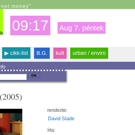
s not money"
09:17
Aug 7. péntek
▶
cikk-list
B.G.
kult
urban / enviro
info
 (2005)
rendezte:
David Slade
írta: