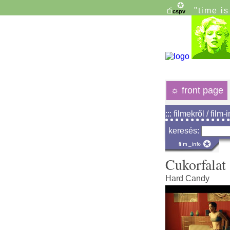
"time i
☼
front page
::: filmekről / film-
keresés:
Cukorfalat
Hard Candy