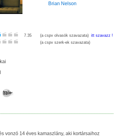
Brian Nelson
7.35
(a cspv olvasók szavazata)
itt szavazz !
(a cspv szerk-ek szavazata)
kai
l
és vonzó 14 éves kamaszlány, aki kortársaihoz