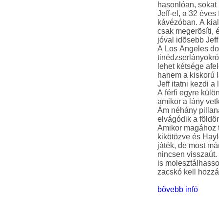
hasonlóan, sokat
Jeff-el, a 32 éves
kávézóban. A kia
csak megerõsíti, é
jóval idõsebb Jeff
A Los Angeles dom
tinédzserlányokró
lehet kétsége afe
hanem a kiskorú lá
Jeff itatni kezdi a
A férfi egyre kül
amikor a lány vet
Ám néhány pillanat
elvágódik a földö
Amikor magához t
kikötözve és Hayl
játék, de most már
nincsen visszaút.
is molesztálhasso
bővebb infó