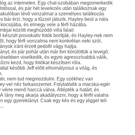
 lóg az interneten. Egy chat-szobában megismerkedik
 fotóssal, és pár hét levelezés után találkoznak egy
lakulóban lévõ vonzalmat a személyes találkozás
s bár érzi, hogy a tûzzel játszik, Hayley beül a nála
 kocsijába, és elmegy vele a férfi házába.
bjai között meghúzódó villa falait
l készült provokatív fotók borítják, és Hayley-nek nem
lõl, hogy férfi vonzalma nem konkrétan neki szól,
nyok iránt érzett pedofil vágy hajtja.
 lányt, és pár pohár után már forr körülöttük a levegõ.
önösebben viselkedik, és egyre agresszívabbá válik,
kõzni kezd, hogy fotókat készítsen róla.
tal késõbb Jeff elõtt elhomályosul a világ, és
n.
ér, nem tud megmozdulni. Egy székhez van
ey-vel néz farkasszemet. Folytatódik a macska-egér
 vérre menõ harccá válva. Átlépték a határt, és
 A lány meg akarja akadályozni, hogy a férfit valaha
n egy gyereklányt. Csak egy kés és egy jéggel teli
zacskó kell hozzá...