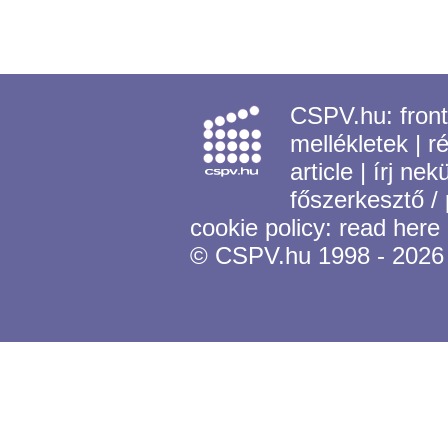
CSPV.hu:
fron
mellékletek
|
r
article
|
írj nek
főszerkesztő /
cookie policy:
read here
© CSPV.hu 1998 - 2026