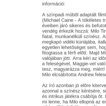
információ:
A színpadi mûbõl adaptált fi
(Michael Caine - A tökéletes t
éveiben járó sikeres és befuto
vendég érkezik hozzá: Milo Tin
fiatal, munkanélküli színész. 
megkapó vidéki kúriájába, itall
egyetlen lehetõséget sem, hog
fitogtassa a férfi elõtt. Majd M
valójában jött. Arra kéri az id
a feleségével, Maggie-vel val
tesz, magyarázza meg, miért! 
Milo elcsábította Andrew feles
Az író azonban jó elõre kiterv
azonnal a színész kérésére, s
és intrikus játékra csábítja õt.
mi lenne, ha Milo ellopná az e