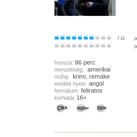
7.15
(
(
86 perc
hossza:
amerikai
nemzetiség:
krimi, remake
műfaj:
angol
eredeti nyelv:
feliratos
formátum:
16+
korhatár