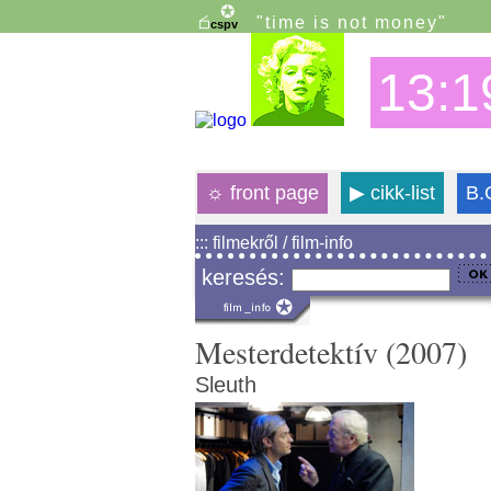
"time is not money"
13:1
☼
front page
▶
cikk-list
B.
::: filmekről / film-info
keresés:
Mesterdetektív (2007)
Sleuth