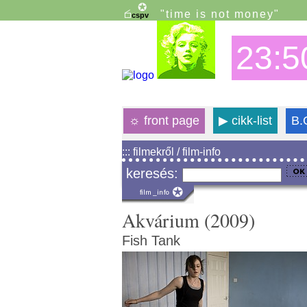
"time is not money"
23:5
☼
front page
▶
cikk-list
B.
::: filmekről / film-info
keresés:
Akvárium (2009)
Fish Tank