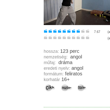
7.67
(
(
123 perc
hossza:
angol
nemzetiség:
dráma
műfaj:
angol
eredeti nyelv:
feliratos
formátum:
16+
korhatár