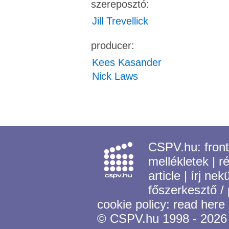
szereposztó:
Jill Trevellick
producer:
Kees Kasander
Nick Laws
CSPV.hu:
fron
mellékletek
|
r
article
|
írj nek
főszerkesztő /
cookie policy:
read here
© CSPV.hu 1998 - 2026