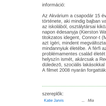
információ:
Az Akvárium a csapodár 15 éve
története, aki mindig bajban va
az iskolából, osztálytársai kikö
napon édesanyja (Kierston Wa
titokzatos idegent, Connor-t (
azt ígéri, mindent megváltozta
mindannyiuk életébe. A férfi
problémamentes család életét t
helyszín ismét, akárcsak a R
düledezõ, szociális lakásokkal t
A filmet 2008 nyarán forgatták,
szereplők:
Katie Jarvis
...
Mia