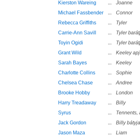
Kierston Wareing
...
Joanne
Michael Fassbender
...
Connor
Rebecca Griffiths
...
Tyler
Carrie-Ann Savill
...
Tyler barát
Toyin Ogidi
...
Tyler barát
Grant Wild
...
Keeley apj
Sarah Bayes
...
Keeley
Charlotte Collins
...
Sophie
Chelsea Chase
...
Andree
Brooke Hobby
...
London
Harry Treadaway
...
Billy
Syrus
...
Tennents, 
Jack Gordon
...
Billy bátyj
Jason Maza
...
Liam