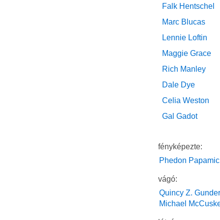
Falk Hentschel
Marc Blucas
Lennie Loftin
Maggie Grace
Rich Manley
Dale Dye
Celia Weston
Gal Gadot
fényképezte:
Phedon Papamic
vágó:
Quincy Z. Gunde
Michael McCuske