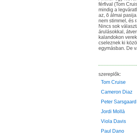
férfival (Tom Cruis
mindig a legvárat
az, õ álmai pasij
nem stimmel, és r
Nincs sok választá
árulásokkal, átver
kalandokon verek
cseleznek ki közö
egymásban. De va
szereplők:
Tom Cruise
Cameron Diaz
Peter Sarsgaard
Jordi Mollà
Viola Davis
Paul Dano