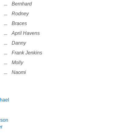
...
Bernhard
...
Rodney
...
Braces
...
April Havens
...
Danny
...
Frank Jenkins
...
Molly
...
Naomi
hael
rson
r