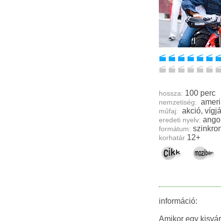
100 perc
hossza:
ameri
nemzetiség:
akció, ví
műfaj:
ango
eredeti nyelv:
szinkron
formátum:
12+
korhatár
információ:
Amikor egy kisvár