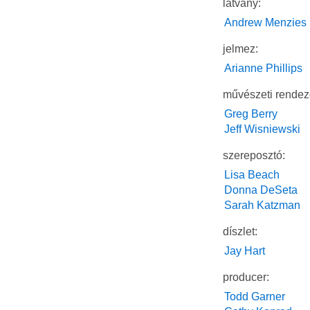
látvány:
Andrew Menzies
jelmez:
Arianne Phillips
művészeti rendez
Greg Berry
Jeff Wisniewski
szereposztó:
Lisa Beach
Donna DeSeta
Sarah Katzman
díszlet:
Jay Hart
producer:
Todd Garner