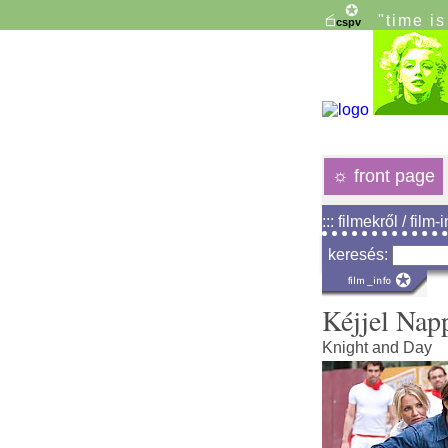
"time i
☼
front page
::: filmekről / film-
keresés:
Kéjjel Nap
Knight and Day