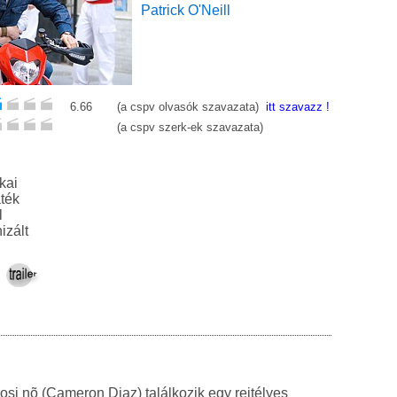
Patrick O'Neill
6.66
(a cspv olvasók szavazata)
itt szavazz !
(a cspv szerk-ek szavazata)
kai
gjáték
l
izált
osi nõ (Cameron Diaz) találkozik egy rejtélyes