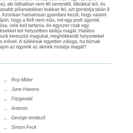
e), aki láthatóan nem fél semmitõl, titkokkal teli, és
lanabb pillanatokban bukkan fel, azt gondolja talán õ
a. Azonban hamarosan gyanítani kezdi, hogy valami
ájön, hogy a férfi nem más, mit egy profi ügynök.
sa, vele kell tartania, és egyszer csak egy
ésekkel teli helyzetben találja magát. Halálos
szik keresztül magukat, meghökkentõ helyzeteket
s erõvel. A túlélésük egyetlen záloga, ha bíznak
jon az ügynök az akinek mutatja magát?
...
Roy Miller
...
June Havens
...
Fitzgerald
...
Antonio
...
George rendező
...
Simon Feck