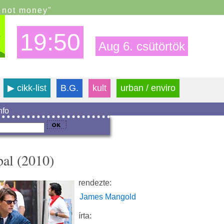
s not money"
19:50
Aug 6. csütörtök
▶
cikk-list
B.G.
kult
urban / enviro
info
pal (2010)
rendezte:
James Mangold
írta: