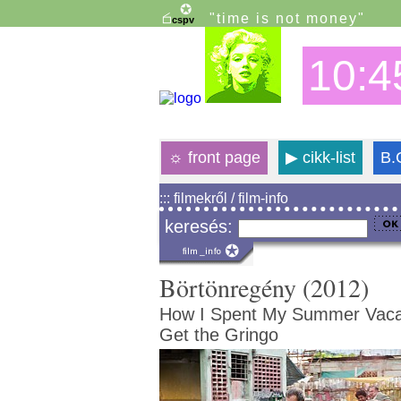
"time is not money"
10:4
☼
front page
▶
cikk-list
B.
::: filmekről / film-info
keresés:
Börtönregény (2012)
How I Spent My Summer Vaca
Get the Gringo