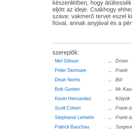
készenlétben, hogy átültessék
eljött az ideje. Csakhogy ehhe
szava: vakmerő tervet eszel k
fiúval, annak anyjával és a pén
szereplők:
Mel Gibson
...
Driver
Peter Stormare
...
Frank
Dean Norris
...
Bill
Bob Gunton
...
Mr. Ka
Kevin Hernandez
...
Kölyök
Scott Cohen
...
Frank ü
Stephanie Lemelin
...
Frank ü
Patrick Bauchau
...
Surgeo