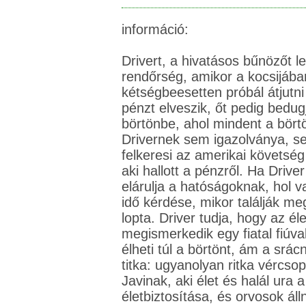
információ:
Drivert, a hivatásos bűnözőt l
rendőrség, amikor a kocsijába
kétségbeesetten próbál átjutni
pénzt elveszik, őt pedig bedug
börtönbe, ahol mindent a bört
Drivernek sem igazolványa, s
felkeresi az amerikai követsé
aki hallott a pénzről. Ha Driver
elárulja a hatóságoknak, hol 
idő kérdése, mikor találják meg
lopta. Driver tudja, hogy az él
megismerkedik egy fiatal fiúva
élheti túl a börtönt, ám a srá
titka: ugyanolyan ritka vércso
Javinak, aki élet és halál ura 
életbiztosítása, és orvosok áll