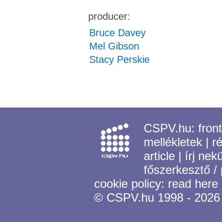
producer:
Bruce Davey
Mel Gibson
Stacy Perskie
CSPV.hu:
fron
mellékletek
|
r
article
|
írj nek
főszerkesztő /
cookie policy:
read here
© CSPV.hu 1998 - 2026