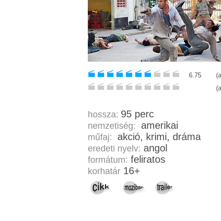
6.75
(
(
95 perc
hossza:
amerikai
nemzetiség:
akció, krimi, dráma
műfaj:
angol
eredeti nyelv:
feliratos
formátum:
16+
korhatár