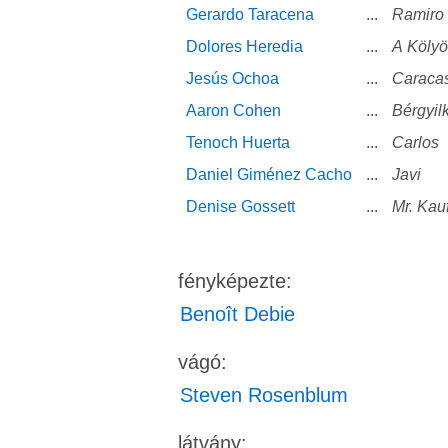
Gerardo Taracena
...
Ramiro
Dolores Heredia
...
A Kölyö
Jesús Ochoa
...
Caraca
Aaron Cohen
...
Bérgyil
Tenoch Huerta
...
Carlos
Daniel Giménez Cacho
...
Javi
Denise Gossett
...
Mr. Kauf
fényképezte:
Benoît Debie
vágó:
Steven Rosenblum
látvány: