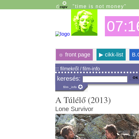
"time is not money"
07:1
☼
front page
▶
cikk-list
B.
::: filmekről / film-info
keresés:
A Túlélő (2013)
Lone Survivor