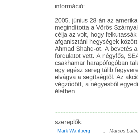
információ:
2005. június 28-án az amerika
megindította a Vörös Szárnya
célja az volt, hogy felkutassák 
afganisztáni hegységek között r
Ahmad Shahd-ot. A bevetés a
fordulatot vett. A négyfős, 
csakhamar harapófogóban talá
egy egész sereg tálib fegyver
elvágva a segítségtől. Az akci
végződött, a négyesből egyedü
életben.
szereplők:
Mark Wahlberg
...
Marcus Luttre