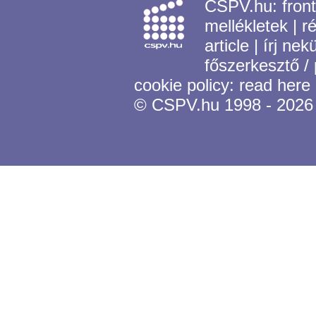
CSPV.hu:
fron
mellékletek
|
r
article
|
írj nek
főszerkesztő /
cookie policy:
read here
© CSPV.hu 1998 - 2026