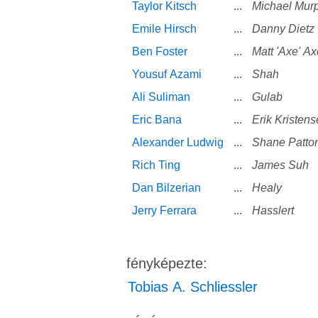
Taylor Kitsch
...
Michael Mur
Emile Hirsch
...
Danny Dietz
Ben Foster
...
Matt 'Axe' A
Yousuf Azami
...
Shah
Ali Suliman
...
Gulab
Eric Bana
...
Erik Kristen
Alexander Ludwig
...
Shane Patto
Rich Ting
...
James Suh
Dan Bilzerian
...
Healy
Jerry Ferrara
...
Hasslert
fényképezte:
Tobias A. Schliessler