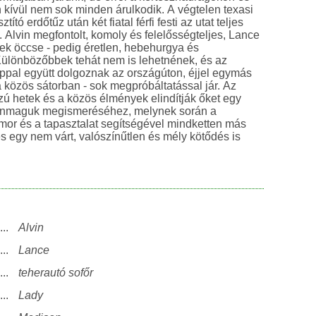
 kívül nem sok minden árulkodik. A végtelen texasi
ító erdőtűz után két fiatal férfi festi az utat teljes
. Alvin megfontolt, komoly és felelősségteljes, Lance
nek öccse - pedig éretlen, hebehurgya és
Különbözőbbek tehát nem is lehetnének, és az
ppal együtt dolgoznak az országúton, éjjel egymás
a közös sátorban - sok megpróbáltatással jár. Az
szú hetek és a közös élmények elindítják őket egy
önmaguk megismeréséhez, melynek során a
umor és a tapasztalat segítségével mindketten más
s egy nem várt, valószínűtlen és mély kötődés is
...
Alvin
...
Lance
...
teherautó sofőr
...
Lady