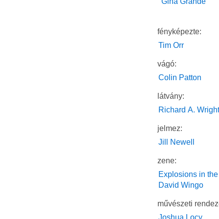
Gina Grande
fényképezte:
Tim Orr
vágó:
Colin Patton
látvány:
Richard A. Wrigh
jelmez:
Jill Newell
zene:
Explosions in the
David Wingo
művészeti rendez
Joshua Locy