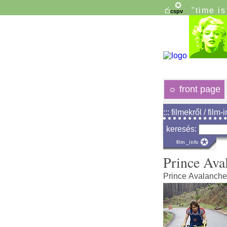
"time i
☼
front page
::: filmekről / film-
keresés:
Prince Ava
Prince Avalanche