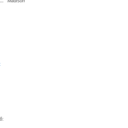
...
Madison
t
ő: