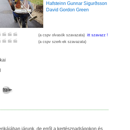
Hafsteinn Gunnar Sigurðsson
David Gordon Green
(a cspv olvasók szavazata)
itt szavazz !
(a cspv szerk-ek szavazata)
kai
l
ikájában járunk, de erről a kertésznadrágokon és