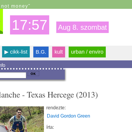
s not money"
17:57
Aug 8. szombat
▶
cikk-list
B.G.
kult
urban / enviro
info
lanche - Texas Hercege (2013)
rendezte:
David Gordon Green
írta: