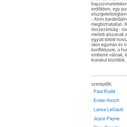
bajuszviseleteken
erdőkben, egy puszt
elszigeteltségben
- Alvin barátnőjé
megbízhatatlan. 
összezártság - na
mellett alszanak 
együtt töltött hos
úton egymás és 
konfliktusok, a h
emberré válnak, é
kialakul közöttük.
szereplők:
Paul Rudd
Emile Hirsch
Lance LeGault
Joyce Payne