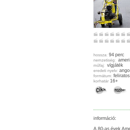
94 perc
hossza:
ameri
nemzetiség:
vígjáték
műfaj:
ango
eredeti nyelv:
feliratos
formátum:
16+
korhatár
információ:
A 80-as évek Amer